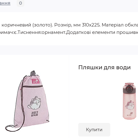
ання
0
 коричневий (золото). Розмір, мм 310х225. Матеріал обк
тримач:є.Тиснення:орнамент.Додаткові елементи прошивк
Пляшки для води
Купити