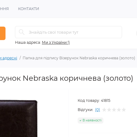
ЕННЯ
КОНТАКТИ
Наша адреса:
Ми з України !)
 адресні
Папка для підпису Візерунок Nebraska коричнева (золото)
рунок Nebraska коричнева (золото)
Код товару:
41815
Відгуки:
(0)
В наявності