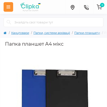
0
Канцтовари
Папки, системи архівації
Папки-планшети
П
Папка планшет А4 мікс