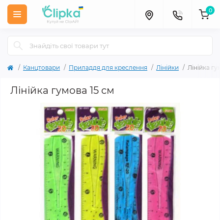
0
Канцтовари
Приладдя для креслення
Лінійки
Лінійка гу
Лінійка гумова 15 см