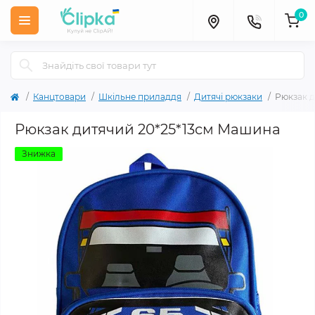
0
Канцтовари
Шкільне приладдя
Дитячі рюкзаки
Рюкзак д
Рюкзак дитячий 20*25*13см Машина
Знижка