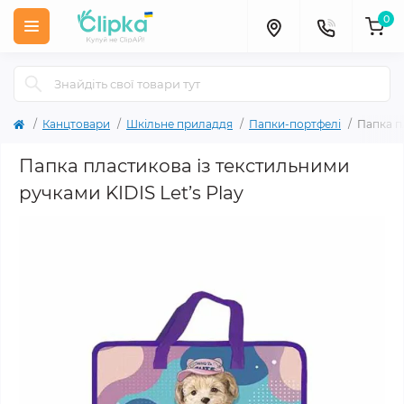
0
Канцтовари
Шкільне приладдя
Папки-портфелі
Папка п
Папка пластикова із текстильними
ручками KIDIS Let’s Play