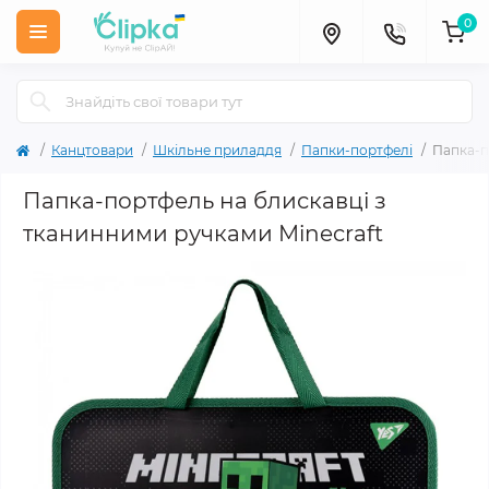
0
Канцтовари
Шкільне приладдя
Папки-портфелі
Папка-п
Папка-портфель на блискавці з
тканинними ручками Minecraft