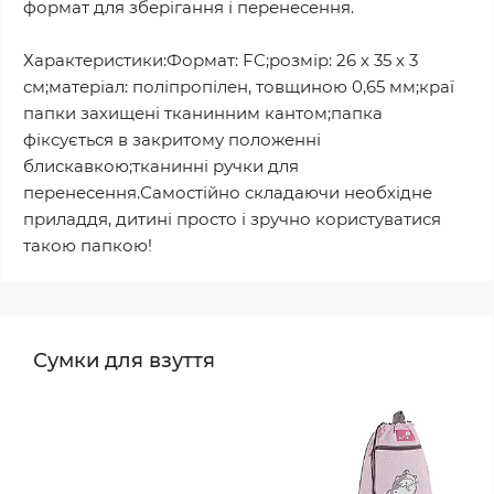
формат для зберігання і перенесення.
Характеристики:Формат: FC;розмір: 26 х 35 х 3
см;матеріал: поліпропілен, товщиною 0,65 мм;краї
папки захищені тканинним кантом;папка
фіксується в закритому положенні
блискавкою;тканинні ручки для
перенесення.Самостійно складаючи необхідне
приладдя, дитині просто і зручно користуватися
такою папкою!
Сумки для взуття