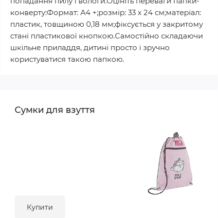
попадання пилу і вологи.Оцініть переваги папки-
конверту:Формат: А4 +;розмір: 33 х 24 см;матеріал:
пластик, товщиною 0,18 мм;фіксується у закритому
стані пластикової кнопкою.Самостійно складаючи
шкільне приладдя, дитині просто і зручно
користуватися такою папкою.
Сумки для взуття
Купити