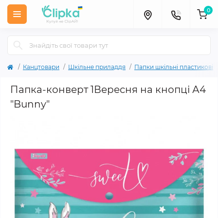
0
Канцтовари
Шкільне приладдя
Папки шкільні пластикові
Папка-конверт 1Вересня на кнопці А4
"Bunny"