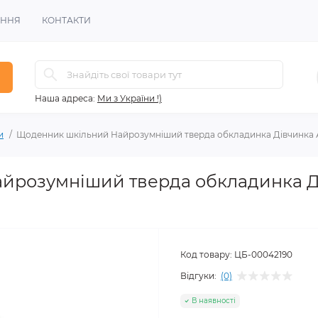
ЕННЯ
КОНТАКТИ
Наша адреса:
Ми з України !)
и
Щоденник шкільний Найрозумніший тверда обкладинка Дівчинка 
йрозумніший тверда обкладинка Д
Код товару:
ЦБ-00042190
Відгуки:
(0)
В наявності