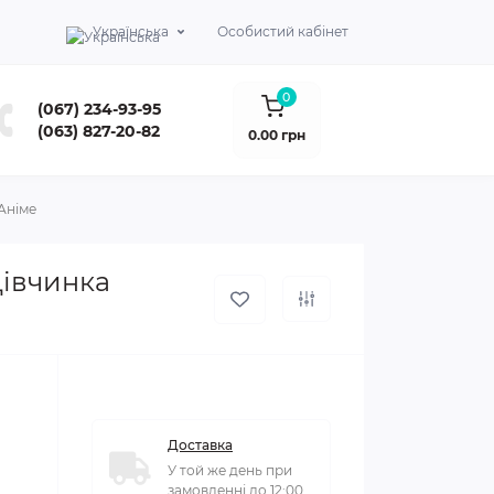
Українська
Особистий кабінет
0
(067) 234-93-95
(063) 827-20-82
0.00 грн
Аніме
івчинка
Доставка
У той же день при
замовленні до 12:00