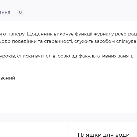
ання
0
го паперу. Щоденник виконує функції журналу реєстраці
одо поведінки та старанності, служить засобом спілкуванн
уроків, списки вчителів, розклад факультативних занять.
ований
Пляшки для води