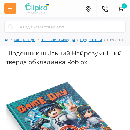
0
Канцтовари
Шкільне приладдя
Щоденники
Щоденник ш
Щоденник шкільний Найрозумніший
тверда обкладинка Roblox