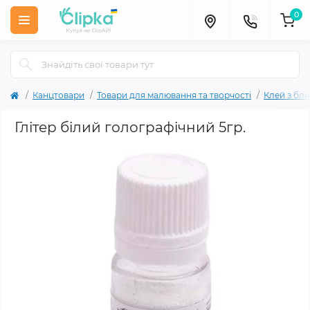
0
Канцтовари
Товари для малювання та творчості
Клей з бли
Глітер білий голографічний 5гр.