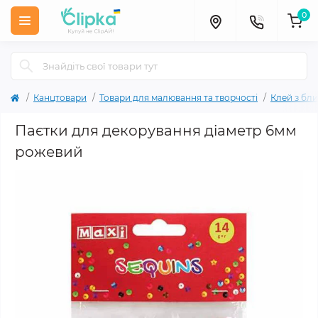
0
Канцтовари
Товари для малювання та творчості
Клей з бли
Паєтки для декорування діаметр 6мм
рожевий