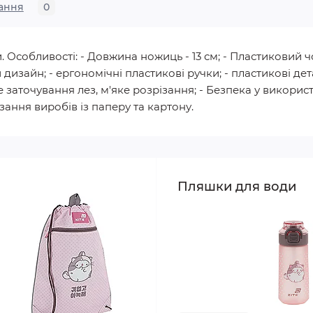
ання
0
 Особливості: - Довжина ножиць - 13 см; - Пластиковий чо
зайн; - ергономічні пластикові ручки; - пластикові дета
не заточування лез, м'яке розрізання; - Безпека у викори
зання виробів із паперу та картону.
Пляшки для води