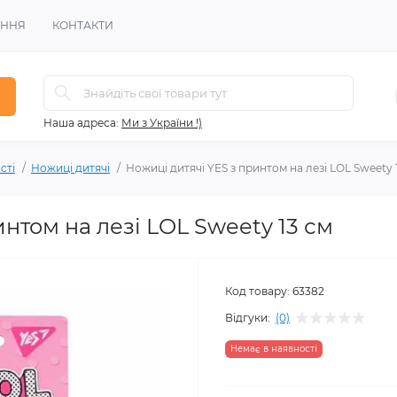
ЕННЯ
КОНТАКТИ
Наша адреса:
Ми з України !)
сті
Ножиці дитячі
Ножиці дитячі YES з принтом на лезі LOL Sweety 
нтом на лезі LOL Sweety 13 см
Код товару:
63382
Відгуки:
(0)
Немає в наявності