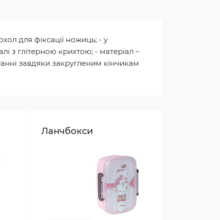
хол для фіксації ножиць; - у
лі з глітерною крихтою; - матеріал –
станні завдяки закругленим кінчикам
Ланчбокси