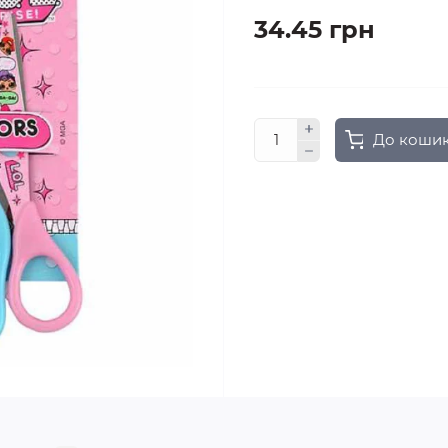
34.45 грн
До коши