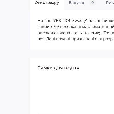
Опис товару
Відгуків
0
Пит
Ножиці YES "LOL Sweety" для дівчинки.
закритому положенні має тематичний ди
високолегована сталь, пластик; - Точ
лез. Дані ножиці призначені для розрі
Сумки для взуття