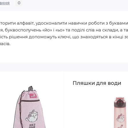
ання
0
торити алфавіт, удосконалити навички роботи з буквами 
 буквосполучень «йо» і «ьо» та поділі слів на склади, а 
ість рішення допоможуть ключі, що знаходяться в кінці з
асів.
Пляшки для води