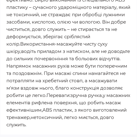
пластику – сучасного удароміцного матеріалу, який
не токсичний, не страждає при обробці лужними
засобами, кислотою, олією чи вологою. Він добре
чиститься, довго служить – не стирається та не
деформується, зберігає сріблястий
колір.Використання-масажуйте чисту суху
шкіру,водіть приладом з натиском, але не доводьте
до сильних почервоніння та больових відчуттів.
Напрямок масажних рухів може бути поперечним
та поздовжнім. При масажі спини намагайтеся не
потрапляти на хребетний стовп, а масажувати
м'язи вздовж нього, благо конструкція дозволяє
робити це легко.Переваги:зручна ручка,у масажних
елементів рифлена поверхня, що робить масаж
ефективнішим,ABS пластик, з якого виготовлений
тренажер,нетоксичний, легко миється, довго
служить.