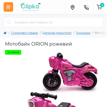
0
Спортивні товари
Дитячий транспорт
Толокари
Мотоба
Мотобайк ORION рожевий
Знижка