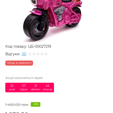
Код товару:
ЦБ-00027219
Відгуки:
(0)
Немає в наявності
Акція закінчиться через:
22
:
07
:
31
:
44
днів
годин
хвилин
секунд
1 450.00 грн
-15%