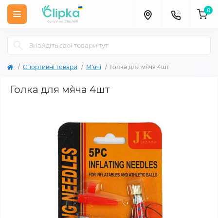
0
Спортивні товари
М'ячі
Голка для м`яча 4шт
Голка для м`яча 4шт