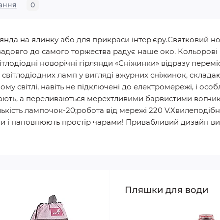
ання
0
янда на ялинку або для прикраси інтер'єру.Святковий н
довго до самого торжества радує наше око. Кольорові пе
ітлодіодні новорічні гірлянди «Сніжинки» відразу перемі
ітлодіодних ламп у вигляді ажурних сніжинок, складают
му світлі, навіть не підключені до електромережі, і ос
ають, а переливаються мерехтливими барвистими вогник
лькість лампочок-20;робота від мережі 220 V.Хвилеподіб
кти і наповнюють простір чарами! Привабливий дизайн в
Пляшки для води