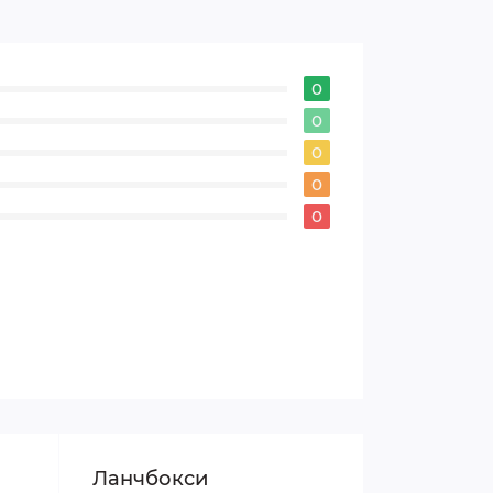
0
0
0
0
0
Ланчбокси