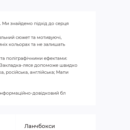
 Ми знайдемо підхід до серця
ильний сюжет та мотивуючі,
ніх кольорах та не залишать
 та поліграфічними ефектами:
²; Закладка-лясе допоможе швидко
а, російська, англійська; Мапи
; Інформаційно-довідковий бл
Ланчбокси