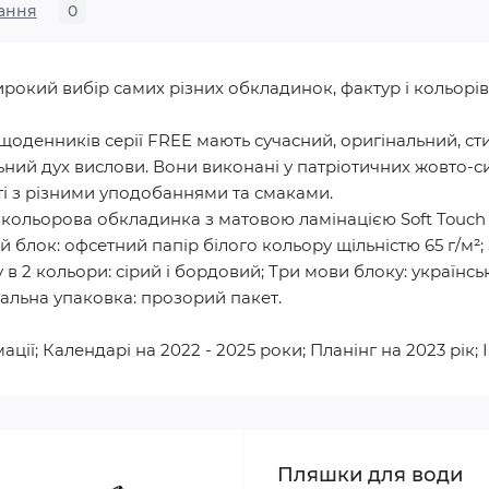
ання
0
ий вибір самих різних обкладинок, фактур і кольорів.
оденників серії FREE мають сучасний, оригінальний, ст
ний дух вислови. Вони виконані у патріотичних жовто-си
і з різними уподобаннями та смаками.
окольорова обкладинка з матовою ламінацією Soft Touch
й блок: офсетний папір білого кольору щільністю 65 г/м
 в 2 кольори: сірий і бордовий; Три мови блоку: українськ
уальна упаковка: прозорий пакет.
ції; Календарі на 2022 - 2025 роки; Планінг на 2023 рік
Пляшки для води