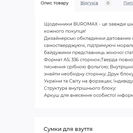
Опис товару
Відгуків
0
Пит
Щоденники BUROMAX - це завжди широк
кожного покупця!
Дизайнерські обкладинки датованих щ
самостверджуючі, підтримуючі мораль
байдужими представниць жіночої стат
Формат А5; 336 сторінок;Тверда повн
тиснення срібною фольгою; Внутрішні
знайти необхідну сторінку; Друк блоку
України та Світу на форзацах; Індивід
Структура внутрішнього блоку:
Аркуш для внесення особистої інформа
Сумки для взуття