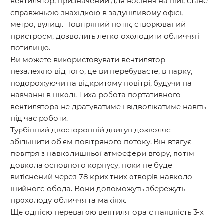
вентилятор, призначений для носіння на шиї, стане
справжньою знахідкою в задушливому офісі,
метро, вулиці. Повітряний потік, створюваний
пристроєм, дозволить легко охолодити обличчя і
потилицю.
Ви можете використовувати вентилятор
незалежно від того, де ви перебуваєте, в парку,
подорожуючи на відкритому повітрі, будучи на
навчанні в школі. Тиха робота портативного
вентилятора не дратуватиме і відволікатиме навіть
під час роботи.
Турбінний двосторонній двигун дозволяє
збільшити об'єм повітряного потоку. Він втягує
повітря з навколишньої атмосфери вгору, потім
довкола основного корпусу, поки не буде
витіснений через 78 крихітних отворів навколо
шийного обода. Вони допоможуть збережуть
прохолоду обличчя та макіяж.
Ще однією перевагою вентилятора є наявність 3-х