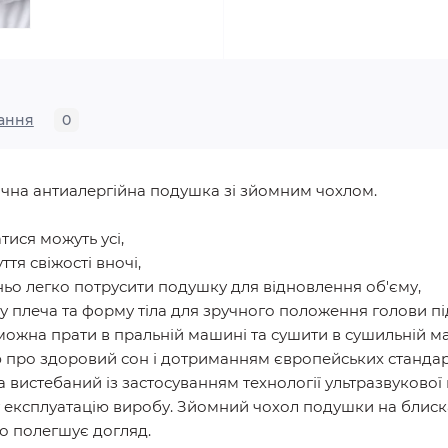
ання
0
чна антиалергійна подушка зі зйомним чохлом.
атися можуть усі,
тя свіжості вночі,
ньо легко потрусити подушку для відновлення об'єму,
у плеча та форму тіла для зручного положення голови під
 можна прати в пральній машині та сушити в сушильній м
ою про здоровий сон і дотриманням європейських стандарт
 вистебаний із застосуванням технології ультразвукової
ту експлуатацію виробу. Зйомний чохол подушки на блиск
о полегшує догляд.