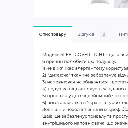
Опис товару
Відгуків
0
Пит
Модель SLEEPCOVER LIGHT - це класи
6 причин полюбити цю подушку:
1) не викликає алергії - тому користув
2) “дихаюча” тканина забезпечує відчут
3) наповнювач не збивається - достат
4) подушка підлаштовується під висот
5) простота у догляді: зйомний чохол
6) виготовляється в Україні з турбот
Зовнішній чохол з тканини мікрофібра
швів. Це забезпечує тривалу та прос
внутрішнього наповнювача, що значн