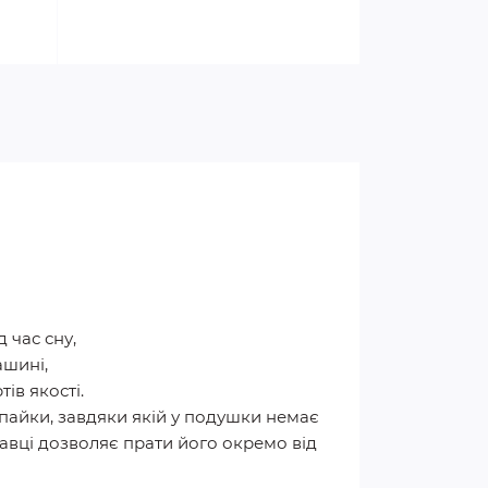
 час сну,
ашині,
ів якості.
 пайки, завдяки якій у подушки немає
авці дозволяє прати його окремо від