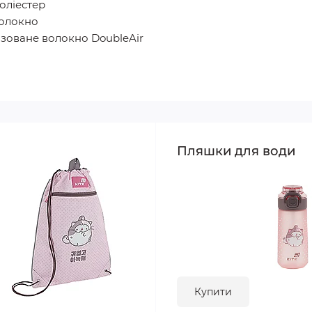
оліестер
волокно
ізоване волокно DoubleAir
Пляшки для води
Купити