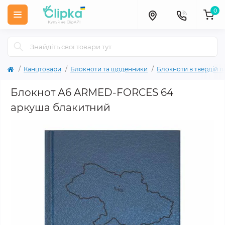
0
Канцтовари
Блокноти та щоденники
Блокноти в твердій п
Блокнот А6 ARMED-FORCES 64
аркуша блакитний