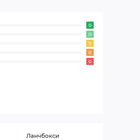
0
0
0
0
0
Ланчбокси