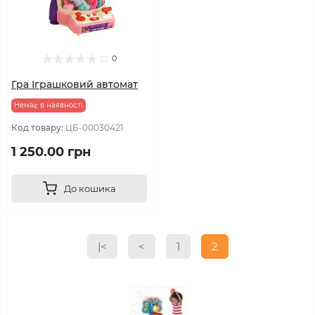
0
Гра Іграшковий автомат
Немає в наявності
Код товару:
ЦБ-00030421
1 250.00 грн
До кошика
|<
<
1
2