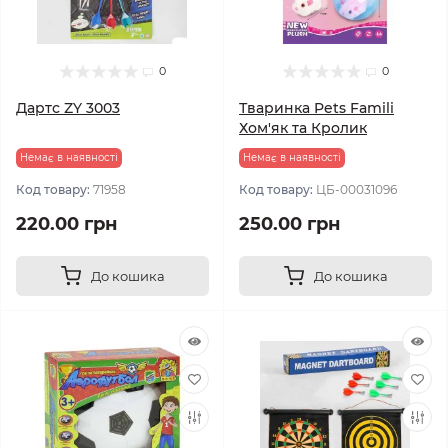
0
0
Дартс ZY 3003
Тваринка Pets Famili
Хом'як та Кролик
Немає в наявності
Немає в наявності
Код товару:
71958
Код товару:
ЦБ-00031096
220.00 грн
250.00 грн
До кошика
До кошика