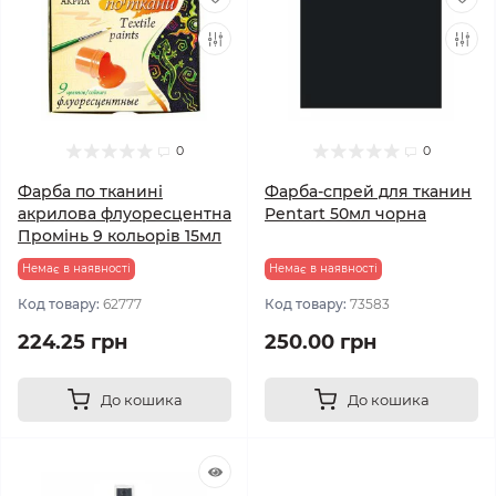
0
0
Фарба по тканині
Фарба-спрей для тканин
акрилова флуоресцентна
Pentart 50мл чорна
Промінь 9 кольорів 15мл
Немає в наявності
Немає в наявності
Код товару:
62777
Код товару:
73583
224.25 грн
250.00 грн
До кошика
До кошика