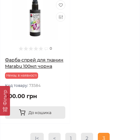
0
Фарба-спрей для тканин
Marabu 100мл чорна
Немає в наявності
Код товару:
73584
Фільтр
300.00 грн
До кошика
|<
<
1
2
3