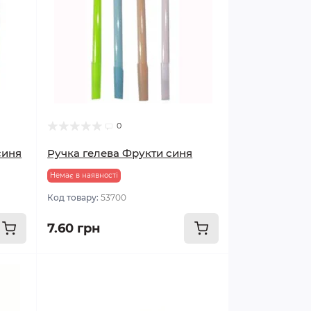
0
синя
Ручка гелева Фрукти синя
Немає в наявності
Код товару:
53700
7.60 грн