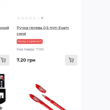
0
ємний
Ручка гелева 0,5 mm Exam
синя
Немає в наявності
Код товару:
17386
7.20 грн