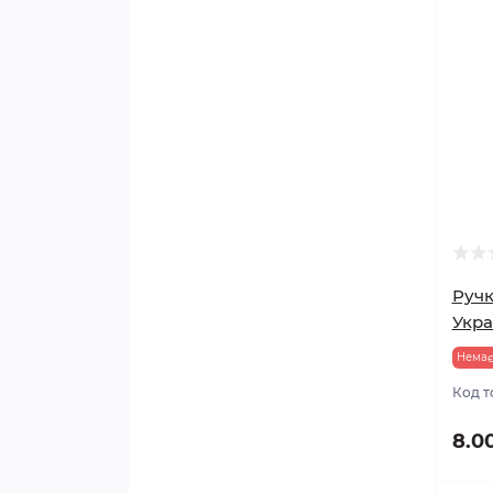
Ручк
Укра
Немає
Код т
8.0