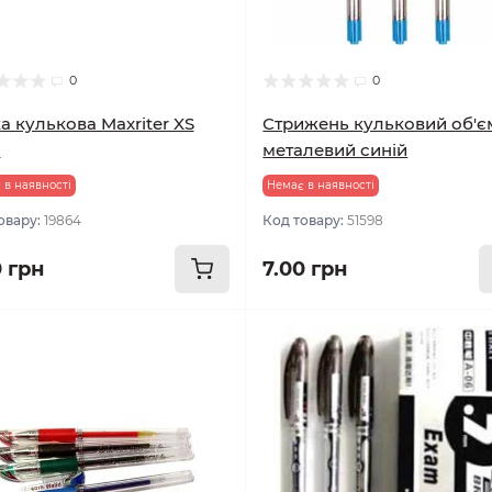
0
0
а кулькова Maxriter XS
Стрижень кульковий об'
я
металевий синій
 в наявності
Немає в наявності
овару:
19864
Код товару:
51598
0 грн
7.00 грн