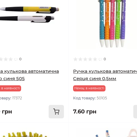
0
0
а кулькова автоматична
Ручка кулькова автомати
o синя 505
Серця синя 0,5мм
 в наявності
Немає в наявності
овару:
17372
Код товару:
50105
0 грн
7.60 грн