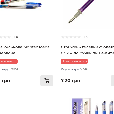
0
0
а кулькова Montex Mega
Стрижень гелевий фіолет
червона
0,5мм до ручки пише-вит
 в наявності
Немає в наявності
овару:
19851
Код товару:
71516
0 грн
7.20 грн