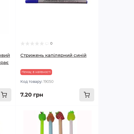
0
овий
Стрижень капілярний синій
ирає
Немає в наявності
Код товару:
19050
7.20 грн