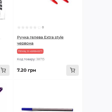
0
m
Ручка гелева Extra style
червона
Немає в наявності
Код товару:
38715
7.20 грн