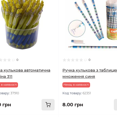
0
0
а кулькова автоматична
Ручка кулькова з таблиц
їна 311
множення синя
 в наявності
Немає в наявності
овару:
37910
Код товару:
62351
0 грн
8.00 грн