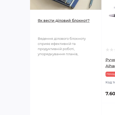
Предмети сервірування
Іграшки що світяться
Мусорні контейнери
Як вести діловий блокнот?
Мильні бульбашки
Ведення ділового блокноту
сприяє ефективній та
продуктивній роботі,
упорядкування планів,
структурування інформації та
Ручк
полегшення ..
Aiha
Немає
Код т
7.6