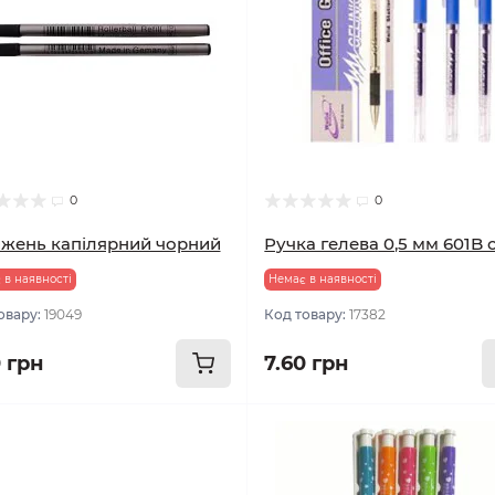
0
0
жень капілярний чорний
Ручка гелева 0,5 мм 601B 
 в наявності
Немає в наявності
овару:
19049
Код товару:
17382
0 грн
7.60 грн