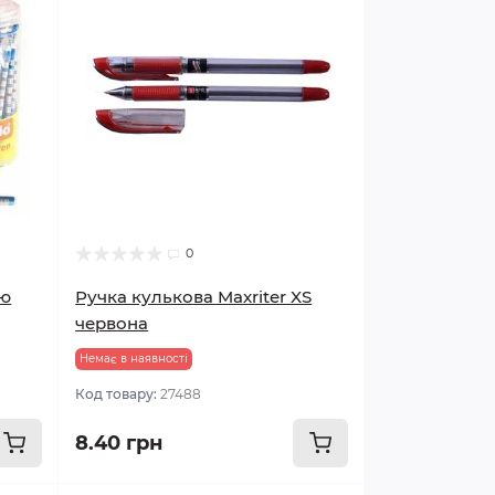
0
ею
Ручка кулькова Maxriter XS
червона
Немає в наявності
Код товару:
27488
8.40 грн