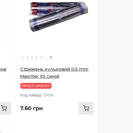
0
чна
Стрижень кульковий 0.5 mm
Maxriter XS синій
Немає в наявності
Код товару:
27490
7.60 грн