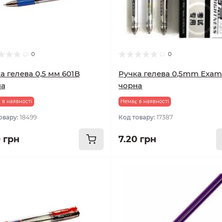
0
0
а гелева 0,5 мм 601B
Ручка гелева 0,5mm Exa
на
чорна
 в наявності
Немає в наявності
овару:
18499
Код товару:
17387
0 грн
7.20 грн