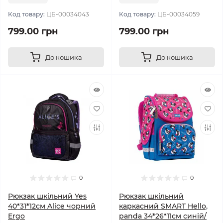
Код товару:
ЦБ-00034043
Код товару:
ЦБ-00034059
799.00 грн
799.00 грн
До кошика
До кошика
0
0
Рюкзак шкільний Yes
Рюкзак шкільний
40*31*12см Alice чорний
каркасний SMART Hello,
Ergo
panda 34*26*11см синій/