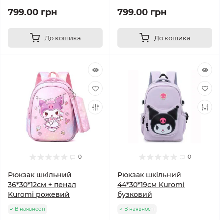
799.00 грн
799.00 грн
До кошика
До кошика
0
0
Рюкзак шкільний
Рюкзак шкільний
36*30*12см + пенал
44*30*19см Kuromi
Kuromi рожевий
бузковий
В наявності
В наявності