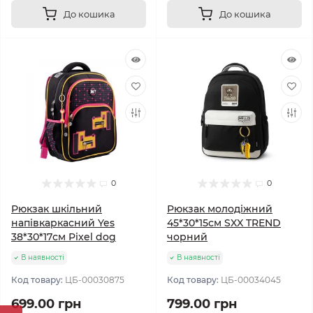
До кошика
До кошика
0
0
Рюкзак шкільний
Рюкзак молодіжний
напівкаркасний Yes
45*30*15см SXX TREND
38*30*17см Pixel dog
чорний
В наявності
В наявності
Код товару:
ЦБ-00030875
Код товару:
ЦБ-00034045
699.00 грн
799.00 грн