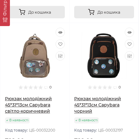
Фільтр
До кошика
До кошика
0
0
Рюкзак молодіжний
Рюкзак молодіжний
45*31*13см Capybara
45*31*13см Capybara
світло-коричневий
чорний
В наявності
В наявності
Код товару:
ЦБ-00032200
Код товару:
ЦБ-00032197