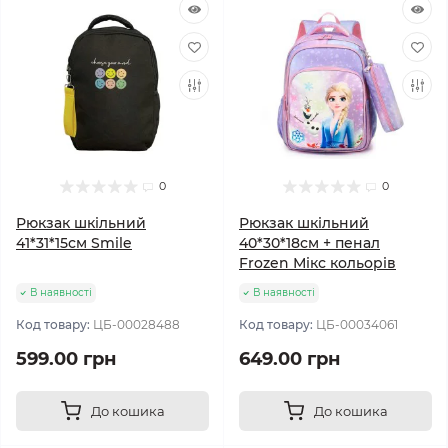
0
0
Рюкзак шкільний
Рюкзак шкільний
41*31*15см Smile
40*30*18см + пенал
Frozen Мікс кольорів
В наявності
В наявності
Код товару:
ЦБ-00028488
Код товару:
ЦБ-00034061
599.00 грн
649.00 грн
До кошика
До кошика