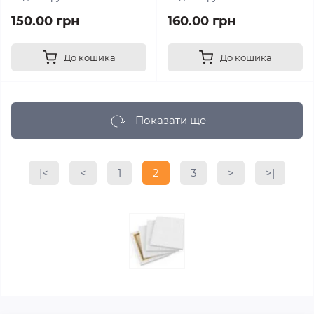
150.00 грн
160.00 грн
До кошика
До кошика
Показати ще
|<
<
1
2
3
>
>|