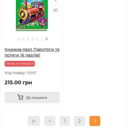
0
Книжка-пазл Паротяги та
потяги (6 пазлів)
Немає в наявності
Код товару:
58861
215.00 грн
До кошика
|<
<
1
2
3