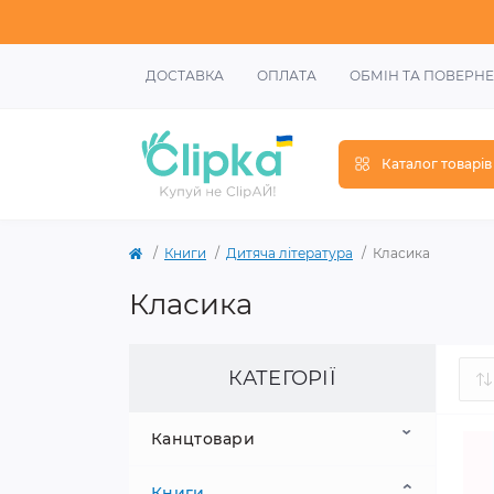
ДОСТАВКА
ОПЛАТА
ОБМІН ТА ПОВЕРН
Каталог товарів
Книги
Дитяча література
Класика
Класика
КАТЕГОРІЇ
Канцтовари
Книги
Шкільне приладдя