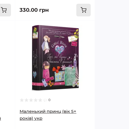
330.00 грн
0
Маленький принц (вік 5+
й
років) укр