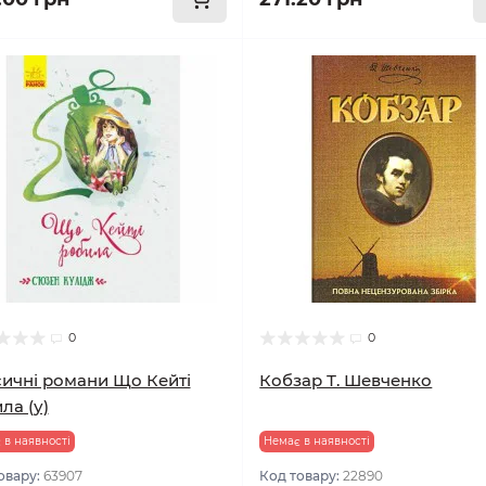
0
0
ичні романи Що Кейті
Кобзар Т. Шевченко
ла (у)
 в наявності
Немає в наявності
овару:
63907
Код товару:
22890