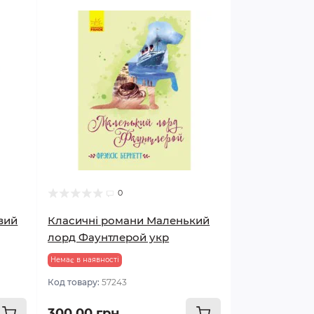
0
вий
Класичні романи Маленький
лорд Фаунтлерой укр
Немає в наявності
Код товару:
57243
300.00 грн