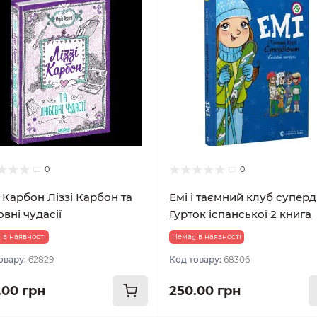
0
0
і Карбон Ліззі Карбон та
Емі і таємний клуб суперд
вні чудасії
Гурток іспанської 2 книга
 в наявності
Немає в наявності
овару:
62829
Код товару:
68306
.00 грн
250.00 грн