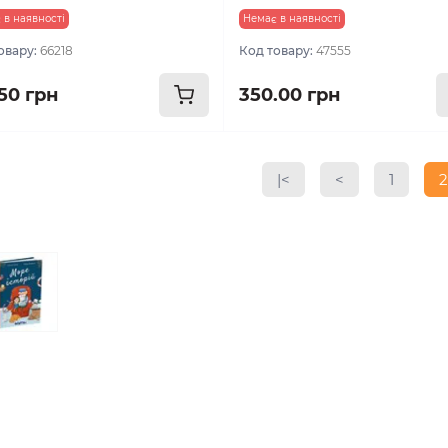
 в наявності
Немає в наявності
овару:
66218
Код товару:
47555
.50 грн
350.00 грн
|<
<
1