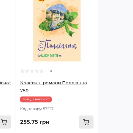
0
івчат
Класичні романи Полліанна
укр
Немає в наявності
Код товару:
57227
255.75 грн