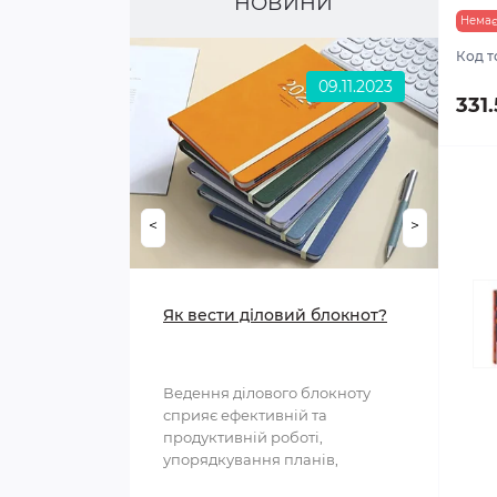
НОВИНИ
Немає
Код т
09.11.2023
331
<
>
Як вести діловий блокнот?
Ведення ділового блокноту
сприяє ефективній та
продуктивній роботі,
упорядкування планів,
структурування інформації та