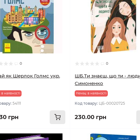
0
0
й як Шерлок Голмс укр.
ШБ.Ти знаєш, що ти - люд
Симоненко
 в наявності
Немає в наявності
овару:
54111
Код товару:
ЦБ-00020725
.30 грн
230.00 грн