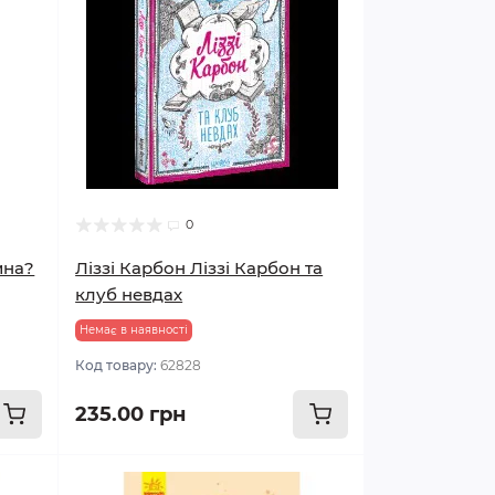
0
ина?
Ліззі Карбон Ліззі Карбон та
клуб невдах
Немає в наявності
Код товару:
62828
235.00 грн