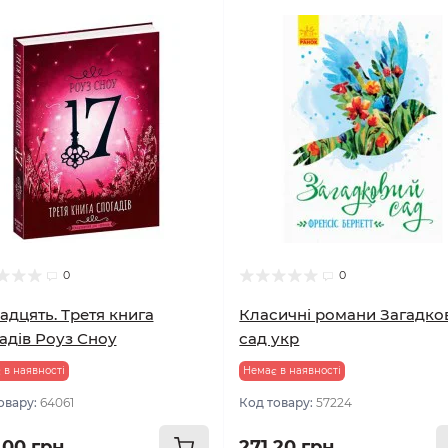
0
0
адцять. Третя книга
Класичні романи Загадко
адів Роуз Сноу
сад укр
 в наявності
Немає в наявності
овару:
64061
Код товару:
57224
.00 грн
271.20 грн