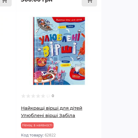
0
Найкращі вірші для дітей
Улюблені вірші Забіла
Немає в наявності
Код товару:
62822