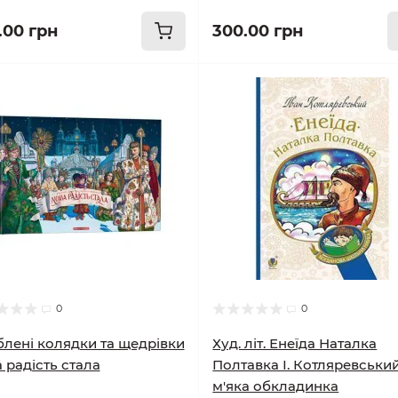
.00 грн
300.00 грн
0
0
лені колядки та щедрівки
Худ. літ. Енеїда Наталка
 радість стала
Полтавка І. Котляревськи
м'яка обкладинка