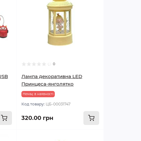
0
USB
Лампа декоративна LED
Принцеса-янголятко
Немає в наявності
Код товару:
ЦБ-00031747
320.00 грн