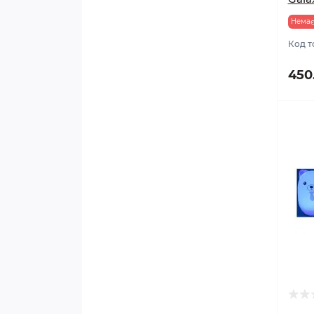
Немає
Код т
450