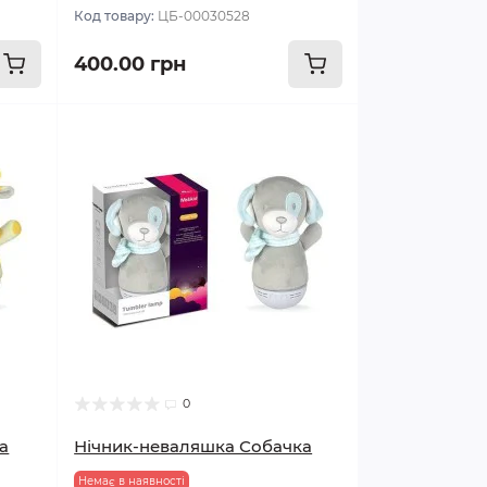
Код товару:
ЦБ-00030528
400.00 грн
0
а
Нічник-неваляшка Собачка
Немає в наявності