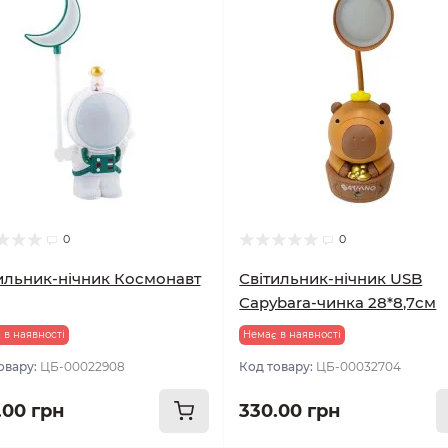
0
0
ильник-нічник Космонавт
Світильник-нічник USB
Capybara-чинка 28*8,7см
 в наявності
Немає в наявності
овару:
ЦБ-00022908
Код товару:
ЦБ-00032704
.00 грн
330.00 грн