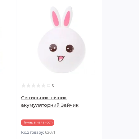
0
Світильник-нічник
а
акумуляторний Зайчик
Немає в наявності
Код товару:
62671