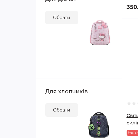
350
Ламінування,брошурування
Обрати
Для хлопчиків
Обрати
Світ
силі
Немає