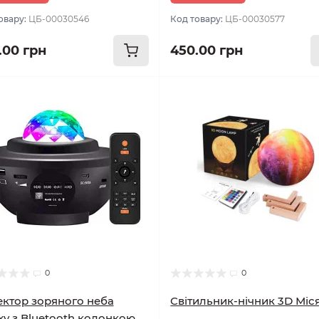
овару:
ЦБ-00030546
Код товару:
ЦБ-00030577
.00 грн
450.00 грн
0
0
ктор зоряного неба
Світильник-нічник 3D Міс
xy з Bluetooth колонкою