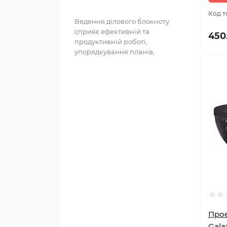
Код т
Ведення ділового блокноту
сприяє ефективній та
450
продуктивній роботі,
упорядкування планів,
структурування інформації та
полегшення ..
Прое
Gala