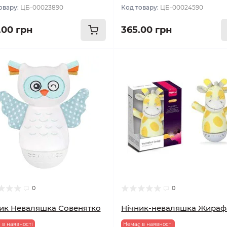
овару:
ЦБ-00023890
Код товару:
ЦБ-00024590
.00 грн
365.00 грн
0
0
ик Неваляшка Совенятко
Нічник-неваляшка Жираф
 в наявності
Немає в наявності