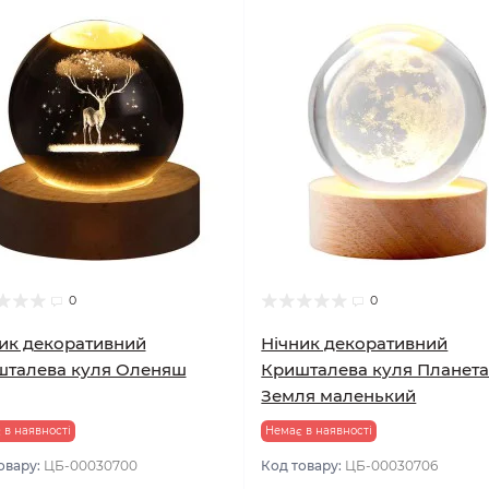
0
0
ик декоративний
Нічник декоративний
шталева куля Оленяш
Кришталева куля Планет
Земля маленький
 в наявності
Немає в наявності
овару:
ЦБ-00030700
Код товару:
ЦБ-00030706