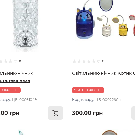
0
0
ильник-нічник
Світильник-нічник Котик 
талева ваза
 в наявності
Немає в наявності
овару:
ЦБ-00031049
Код товару:
ЦБ-00022904
.00 грн
300.00 грн