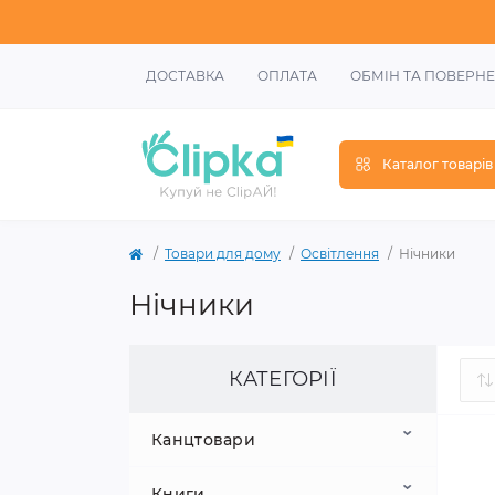
ДОСТАВКА
ОПЛАТА
ОБМІН ТА ПОВЕРН
Каталог товарів
Товари для дому
Освітлення
Нічники
Нічники
КАТЕГОРІЇ
Канцтовари
Книги
Шкільне приладдя