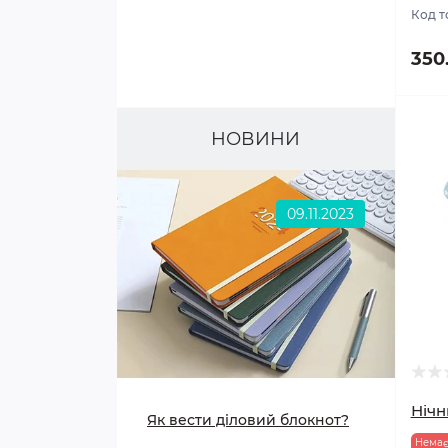
Код т
350
НОВИНИ
09.11.2023
Нічн
Як вести діловий блокнот?
Немає