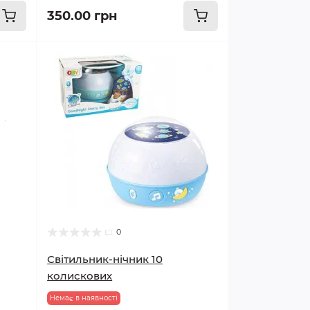
350.00 грн
0
Світильник-нічник 10
колискових
Немає в наявності