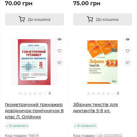
70.00 грн
75.00 грн
До кошика
До кошика
0
0
Геометричний тренажер
Збірник текстів для
довідничок-помічничок 8
диктантів 5-9 кл.
клас Л. Олійник
В наявності
В наявності
Код товару:
19809
Код товару:
ЦБ-00029302