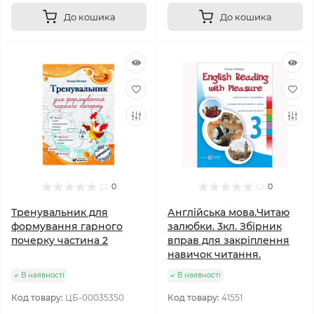
До кошика
До кошика
0
0
Тренувальник для
Англійська мова.Читаю
формування гарного
залюбки. 3кл. Збірник
почерку частина 2
вправ для закріплення
навичок читання.
В наявності
В наявності
Код товару:
ЦБ-00035350
Код товару:
41551