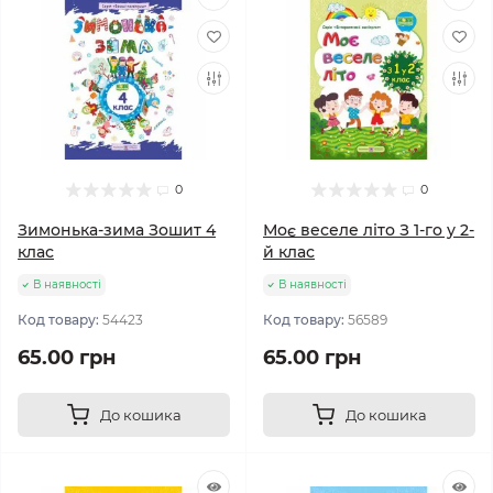
0
0
Зимонька-зима Зошит 4
Моє веселе літо З 1-го у 2-
клас
й клас
В наявності
В наявності
Код товару:
54423
Код товару:
56589
65.00 грн
65.00 грн
До кошика
До кошика