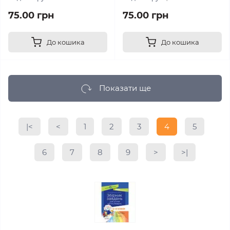
75.00 грн
75.00 грн
До кошика
До кошика
Показати ще
|<
<
1
2
3
4
5
6
7
8
9
>
>|