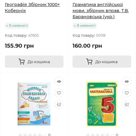
Географія Збірник 1000+
Граматика англійської
Кобернік
мови. збірник вправ. Т.В.
Барановська (укр.)
В наявності
В наявності
Код товару:
47655
Код товару:
00118
155.90 грн
160.00 грн
До кошика
До кошика
0
0