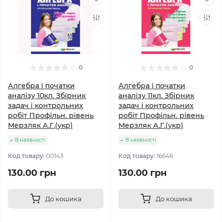
0
0
Алгебра і початки
Алгебра і початки
аналізу 10кл. Збірник
аналізу 11кл. Збірник
задач і контрольних
задач і контрольних
робіт Профільн. рівень
робіт Профільн. рівень
Мерзляк А.Г.(укр)
Мерзляк А.Г.(укр)
В наявності
В наявності
Код товару:
00143
Код товару:
16646
130.00 грн
130.00 грн
До кошика
До кошика