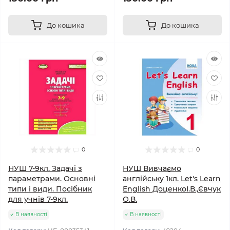
До кошика
До кошика
0
0
НУШ 7-9кл. Задачі з
НУШ Вивчаємо
параметрами. Основні
англійську 1кл. Let's Learn
типи і види. Посібник
English ДоценкоІ.В.,Євчук
для учнів 7-9кл.
О.В.
В наявності
В наявності