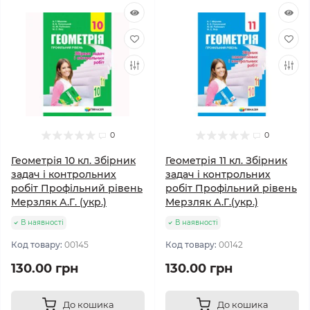
0
0
Геометрія 10 кл. Збірник
Геометрія 11 кл. Збірник
задач і контрольних
задач і контрольних
робіт Профільний рівень
робіт Профільний рівень
Мерзляк А.Г. (укр.)
Мерзляк А.Г.(укр.)
В наявності
В наявності
Код товару:
00145
Код товару:
00142
130.00 грн
130.00 грн
До кошика
До кошика