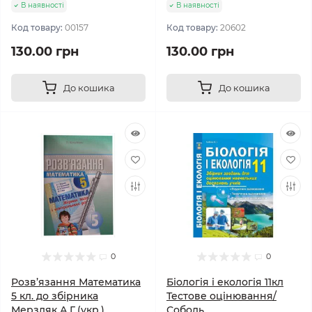
В наявності
В наявності
Код товару:
00157
Код товару:
20602
130.00 грн
130.00 грн
До кошика
До кошика
0
0
Розв’язання Математика
Біологія і екологія 11кл
5 кл. до збірника
Тестове оцінювання/
Мерзляк А.Г.(укр.)
Соболь