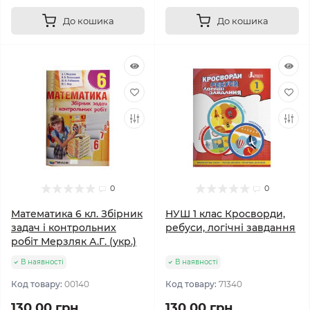
До кошика
До кошика
0
0
Математика 6 кл. Збірник
НУШ 1 клас Кросворди,
задач і контрольних
ребуси, логічні завдання
робіт Мерзляк А.Г. (укр.)
В наявності
В наявності
Код товару:
00140
Код товару:
71340
130.00 грн
130.00 грн