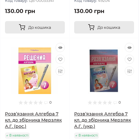
Код товару:
ЦБ-00035341
Код товару:
49204
130.00 грн
130.00 грн
До кошика
До кошика
0
0
Розв’язання Алгебра 7
Розв’язання Алгебра 7
кл. до збірника Мерзляк
кл. до збірника Мерзляк
А.Г. (рос.)
А.Г. (укр.)
В наявності
В наявності