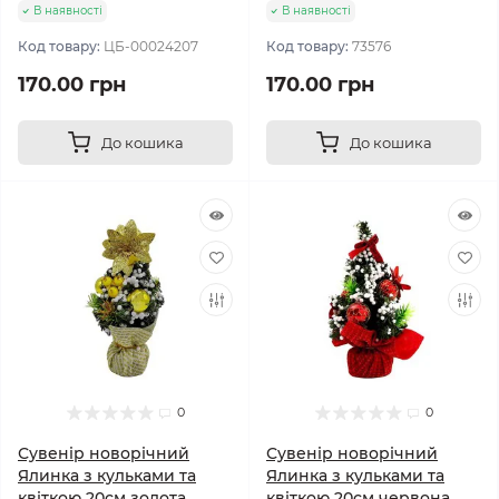
В наявності
В наявності
Код товару:
ЦБ-00024207
Код товару:
73576
170.00 грн
170.00 грн
До кошика
До кошика
0
0
Сувенір новорічний
Сувенір новорічний
Ялинка з кульками та
Ялинка з кульками та
квіткою 20см золота
квіткою 20см червона