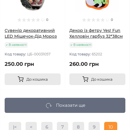
0
0
Сувенір декоративний
Декор із фетру Yes! Fun
LED Мішечок-Дід Мороз
Хелловін гарбуз 32*38см
В наявності
В наявності
Код товару:
ЦБ-00031057
Код товару:
65202
250.00 грн
260.00 грн
До кошика
До кошика
Показати ще
|<
<
6
7
8
9
10