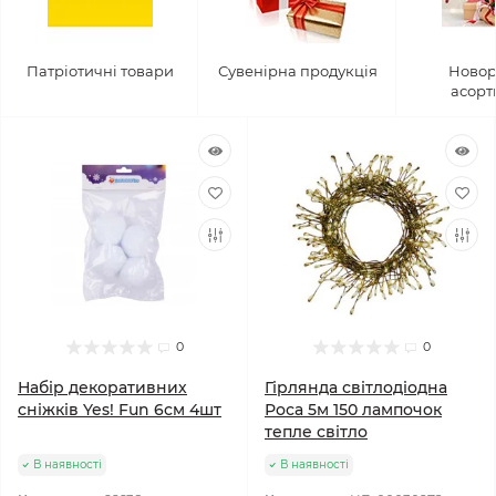
Патріотичні товари
Сувенірна продукція
Новор
асорт
0
0
Набір декоративних
Гірлянда світлодіодна
сніжків Yes! Fun 6см 4шт
Роса 5м 150 лампочок
тепле світло
В наявності
В наявності