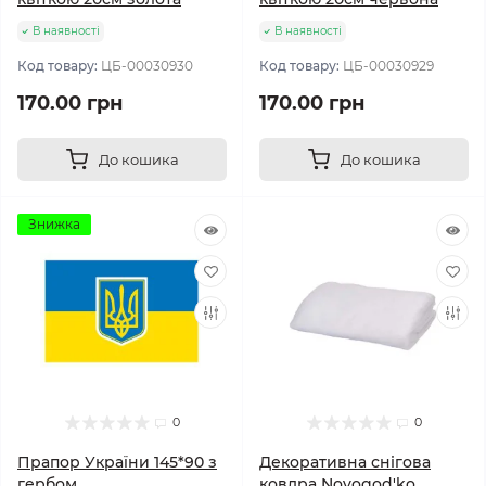
В наявності
В наявності
Код товару:
ЦБ-00030930
Код товару:
ЦБ-00030929
170.00 грн
170.00 грн
До кошика
До кошика
Знижка
0
0
Прапор України 145*90 з
Декоративна снігова
гербом
ковдра Novogod'ko,