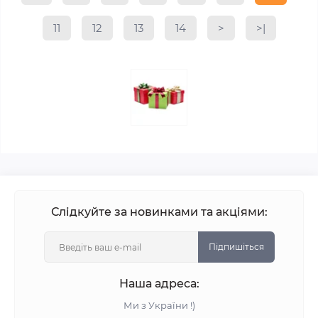
11
12
13
14
>
>|
Слідкуйте за новинками та акціями:
Підпишіться
Наша адреса:
Ми з України !)