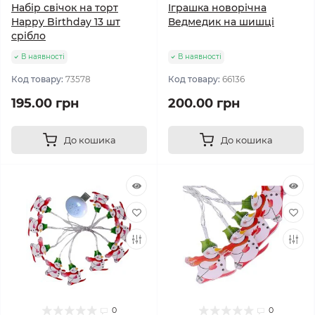
Набір свічок на торт
Іграшка новорічна
Happy Birthday 13 шт
Ведмедик на шишці
срібло
В наявності
В наявності
Код товару:
73578
Код товару:
66136
195.00 грн
200.00 грн
До кошика
До кошика
0
0