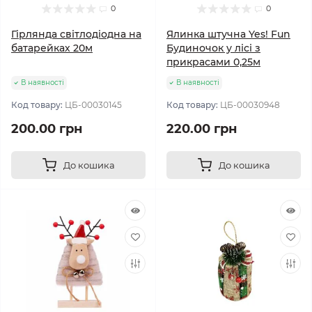
0
0
Гірлянда світлодіодна на
Ялинка штучна Yes! Fun
батарейках 20м
Будиночок у лісі з
прикрасами 0,25м
В наявності
В наявності
Код товару:
ЦБ-00030145
Код товару:
ЦБ-00030948
200.00 грн
220.00 грн
До кошика
До кошика