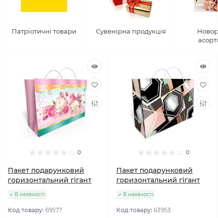
Патріотичні товари
Сувенірна продукція
Новор
асорт
0
0
Пакет подарунковий
Пакет подарунковий
горизонтальний гігант
горизонтальний гігант
В наявності
В наявності
Код товару:
69577
Код товару:
63953