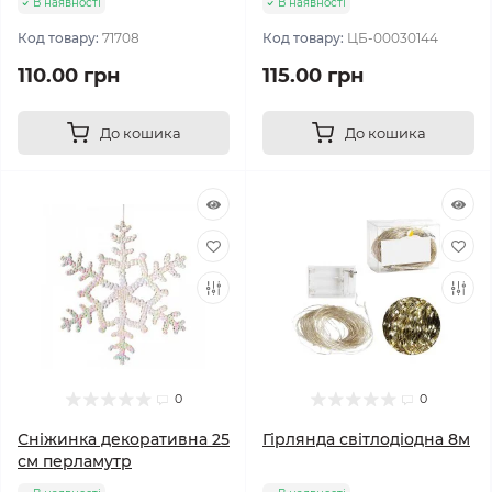
В наявності
В наявності
Код товару:
71708
Код товару:
ЦБ-00030144
110.00 грн
115.00 грн
До кошика
До кошика
0
0
Сніжинка декоративна 25
Гірлянда світлодіодна 8м
см перламутр