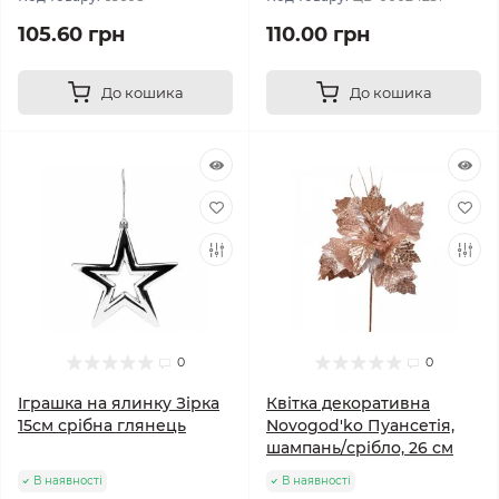
105.60 грн
110.00 грн
До кошика
До кошика
0
0
Іграшка на ялинку Зірка
Квітка декоративна
15cм срібна глянець
Novogod'ko Пуансетія,
шампань/срібло, 26 см
В наявності
В наявності