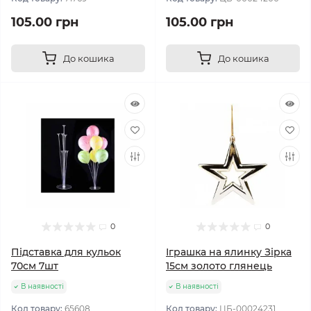
105.00 грн
105.00 грн
До кошика
До кошика
0
0
Підставка для кульок
Іграшка на ялинку Зірка
70см 7шт
15cм золото глянець
В наявності
В наявності
Код товару:
65608
Код товару:
ЦБ-00024231