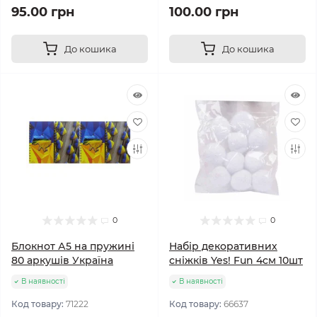
95.00 грн
100.00 грн
До кошика
До кошика
0
0
Блокнот А5 на пружині
Набір декоративних
80 аркушів Україна
сніжків Yes! Fun 4см 10шт
В наявності
В наявності
Код товару:
71222
Код товару:
66637