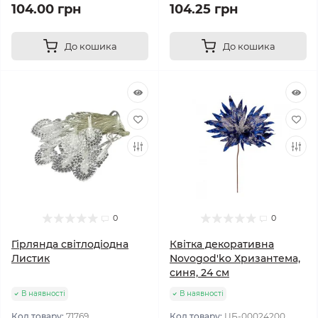
104.00 грн
104.25 грн
До кошика
До кошика
0
0
Гірлянда світлодіодна
Квітка декоративна
Листик
Novogod'ko Хризантема,
синя, 24 см
В наявності
В наявності
Код товару:
71769
Код товару:
ЦБ-00024200