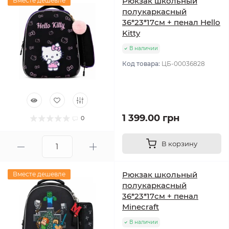
Рюкзак школьный
Вместе дешевле
полукаркасный
36*23*17см + пенал Hello
Kitty
В наличии
Код товара:
ЦБ-00036828
1 399.00 грн
0
В корзину
Рюкзак школьный
Вместе дешевле
полукаркасный
36*23*17см + пенал
Minecraft
В наличии