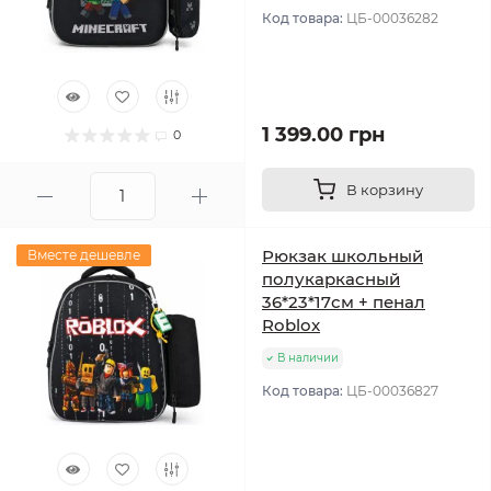
Код товара:
ЦБ-00036282
1 399.00 грн
0
В корзину
Рюкзак школьный
Вместе дешевле
полукаркасный
36*23*17см + пенал
Roblox
В наличии
Код товара:
ЦБ-00036827