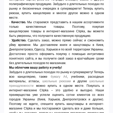
полиграфическую продукцию. Забудьте о длительных походах по
рынку и бесконечных очередях в супермаркете! Теперь купить
рюкзак, купить канцелярию и многое другое можно в одном
месте.
·
Качество.
Мы стараемся представить в нашем ассортименте
только качественные товары. Поэтому, покупая
канцелярские товары в интернет-магазине Clipka, вы можете
быть уверенны, что получаете качественную продукцию.
·
Удобство.
Сделать заказ, можно прямо сейчас и сэкономить
уйму времени. Мы доставляем книги и канцтовары в Киев,
Днепропетровск, Одессу, Харьков и по всей территории Украины.
Достаточно просто оформить покупку с помощью интуитивно
понятного сайта, и вы получите свой заказ в кратчайшие сроки
без длительных походов по магазинам.
Мы облегчим вашу работу и учебу!
Забудьте о длительных походах по рынку и супермаркету! Теперь
всю канцелярию, также
бумагу А4
, учебники, расходные
материалы, атласы,
школьные рюкзаки
и другие
школьные
принадлежности
можно купить в одном месте. Покупать в
интернет-магазине Clipka – это удобно и выгодно. Наши
преимущества уже успели оценить сотни клиентов со всех
городов Украины (Киев, Харьков, Днепропетровск и другие).
Поэтому не ждите, спешите купить канцтовары в интернет-
магазине Clipka и мы постараемся сделать все и даже больше,