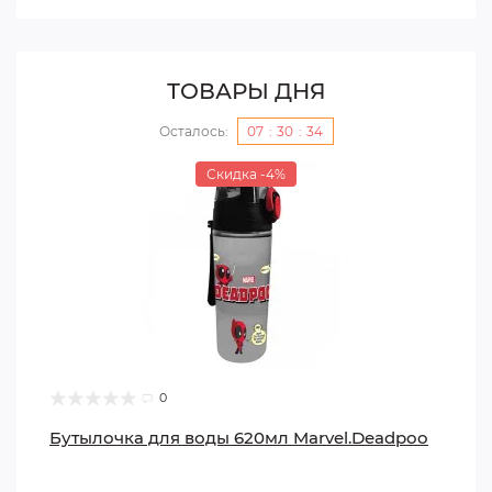
ТОВАРЫ ДНЯ
Осталось:
07
:
30
:
33
Скидка -6%
0
Пенал-косметичка силиконовая Explore
space