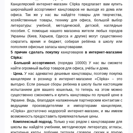
Канцелярский интернет-магазин
Clipka предлагает вам купить
широчайший ассортимент канцтоваров не выходя из дома или
офиса. Так же у нас вы найдёте товары для творчества,
хозяйственные товары, технику для офиса, большой выбор
литературы: учебной, методической, детской, наглядные
пособия. С помощью нашего магазина жители любых городов
Украины (Киев, Харьков, Одесса и другие) могут существенно
сократить время и бюджет, собирая ребёнка в школу или
пополняя офисные запасы канцтоварами.
5 причин сделать покупку
канцтоваров
в интернет-магазине
Clipka
:
·
Большой ассортимент.
(порядка 10000) У нас вы сможете
найти огромный выбор товаров для офиса, учёбы и дома.
·
Цена.
У нас адекватно дешевые канцтовары, поэтому покупка
канцелярии в розницу в интернет-магазине «Clipka» – это
выгодно. Если раньше сборы ребенка в школу были настоящим
испытанием для вашего кошелька, то теперь на этом можно
существенно сэкономить и купить канцтовары по лучшей цене в
Украине. Ведь, благодаря налаженным партнерским контактам с
ведущими производителями и импортерами канцелярии,
«Clipka» достаточно недорогой интернет-магазин, и мы имеем
возможность предоставить привлекательные цены.
·
Комплексный подход.
Только у нас рядом с канцтоварами для
школы вы найдёте учебники, методическую литературу, атласы,
контурные карты, робочие тетради, словари, сказки и другую