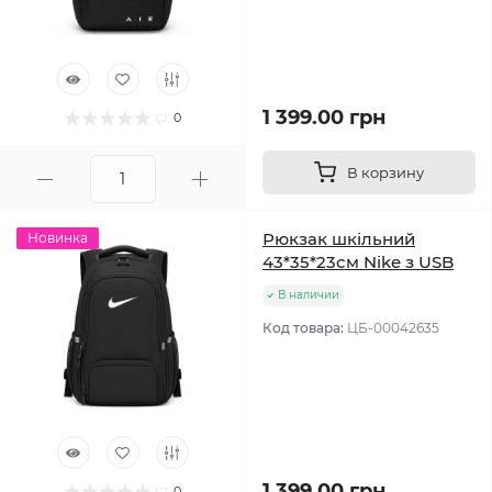
1 399.00 грн
0
В корзину
Рюкзак шкільний
Новинка
43*35*23см Nike з USB
В наличии
Код товара:
ЦБ-00042635
1 399.00 грн
0