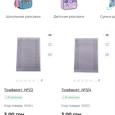
Школьные рюкзаки
Детские рюкзаки
Сумки д
0
0
Трафарет. №1/2
Трафарет. №3/4
В наличии
В наличии
Код товара:
18884
Код товара:
18885
3.00 грн
3.00 грн