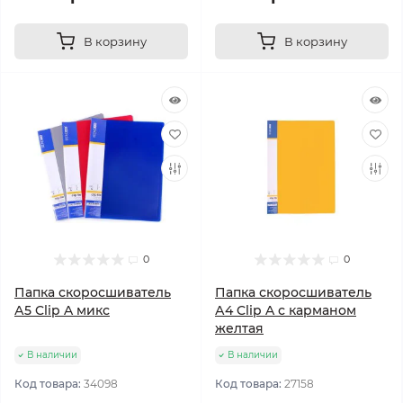
В корзину
В корзину
0
0
Папка скоросшиватель
Папка скоросшиватель
А5 Clip A микс
А4 Clip A с карманом
желтая
В наличии
В наличии
Код товара:
34098
Код товара:
27158