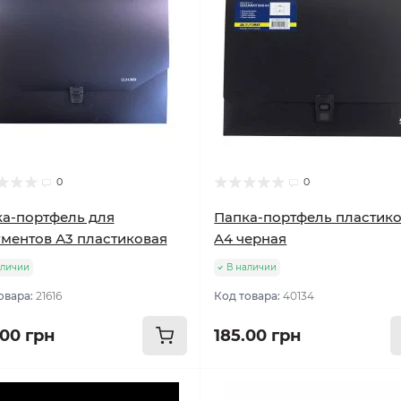
0
0
а-портфель для
Папка-портфель пластик
ментов А3 пластиковая
A4 черная
аличии
В наличии
овара:
21616
Код товара:
40134
.00 грн
185.00 грн