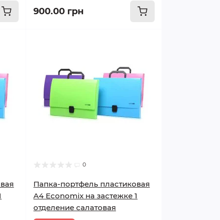
900.00 грн
0
овая
Папка-портфель пластиковая
1
A4 Economix на застежке 1
отделение салатовая