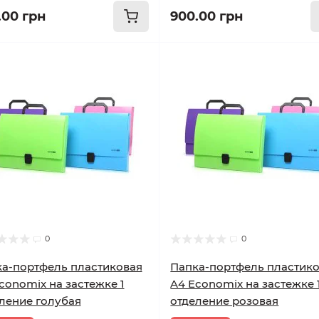
.00 грн
900.00 грн
0
0
а-портфель пластиковая
Папка-портфель пластик
conomix на застежке 1
A4 Economix на застежке 
ление голубая
отделение розовая