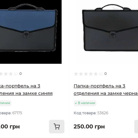
0
0
а-портфель на 3
Папка-портфель на 3
ления на замке синяя
отделения на замке черна
аличии
В наличии
овара:
67175
Код товара:
53626
.00 грн
250.00 грн