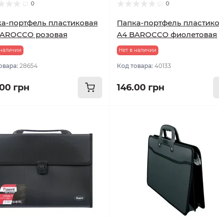
0
0
а-портфель пластиковая
Папка-портфель пластик
BAROCCO розовая
A4 BAROCCO фиолетовая
 наличии
Нет в наличии
овара:
28654
Код товара:
40133
.00 грн
146.00 грн