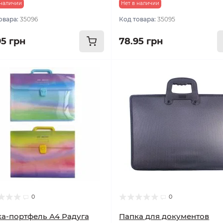
 наличии
Нет в наличии
овара:
35096
Код товара:
35095
95 грн
78.95 грн
0
0
а-портфель А4 Радуга
Папка для документов