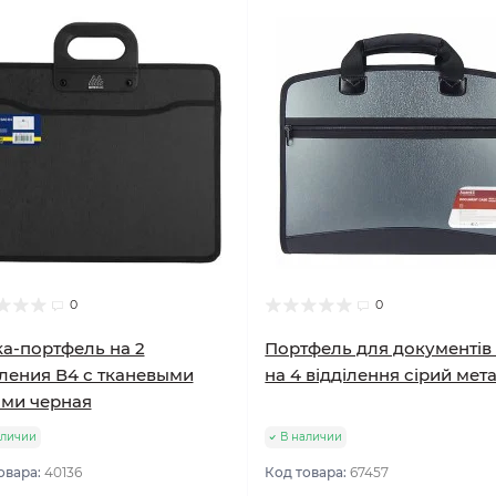
0
0
а-портфель на 2
Портфель для документів
ления В4 с тканевыми
на 4 відділення сірий мет
ми черная
аличии
В наличии
овара:
40136
Код товара:
67457