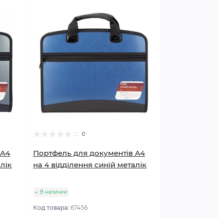
0
 А4
Портфель для документів А4
алік
на 4 відділення синій металік
В наличии
Код товара:
67456