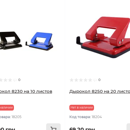
0
0
кол 8230 на 10 листов
Дырокол 8250 на 20 лист
 наличии
Нет в наличии
овара:
18205
Код товара:
18204
00 грн
69.20 грн