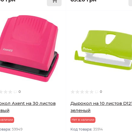
0
0
кол Axent на 30 листов
Дырокол на 10 листов D12
овый
зеленый
 наличии
Нет в наличии
овара:
59949
Код товара:
35914