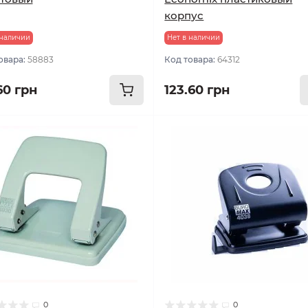
корпус
 наличии
Нет в наличии
овара:
58883
Код товара:
64312
60 грн
123.60 грн
0
0