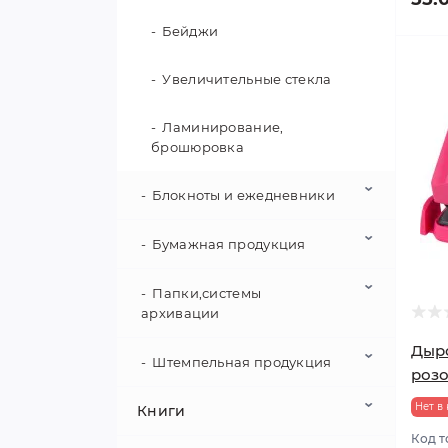
Бейджи
Увеличительные стекла
Ламинирование,
брошюровка
Блокноты и ежедневники
Бумажная продукция
Ежедневники датированные
Ежедневники
Папки,системы
Книги канцелярские
недатированные
архивации
Бланки бухгалтерские
Дыро
Блокноты на резинке
Штемпельная продукция
Папки-уголки
роз
Календари
Блокноты на кнопке
Нет в
Книги
Папки на кнопке
Датеры,нумераторы
Конверты,марки
Код т