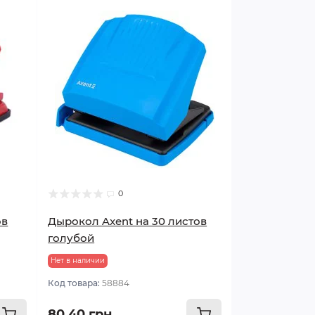
0
ов
Дырокол Axent на 30 листов
голубой
Нет в наличии
Код товара:
58884
80.40 грн