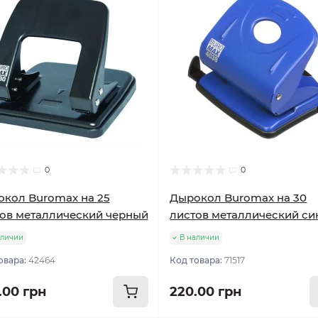
0
0
кол Buromax на 25
Дырокол Buromax на 30
ов металлический черный
листов металлический си
аличии
В наличии
овара:
42464
Код товара:
71517
.00 грн
220.00 грн