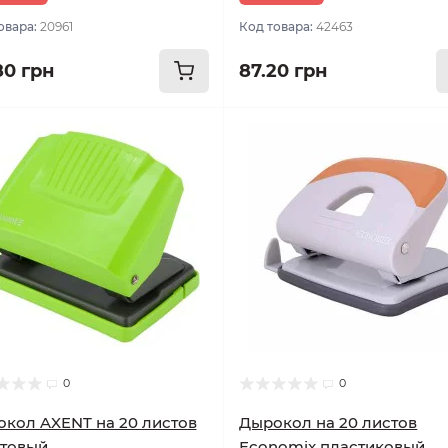
овара:
20961
Код товара:
42463
80 грн
87.20 грн
0
0
кол AXENT на 20 листов
Дырокол на 20 листов
атовый
Economix пластиковый