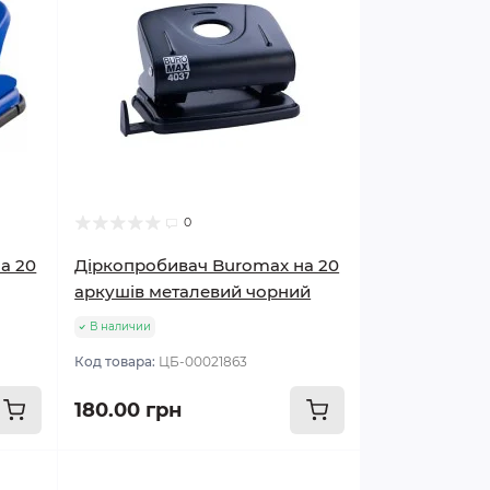
0
а 20
Діркопробивач Buromax на 20
аркушів металевий чорний
В наличии
Код товара:
ЦБ-00021863
180.00 грн