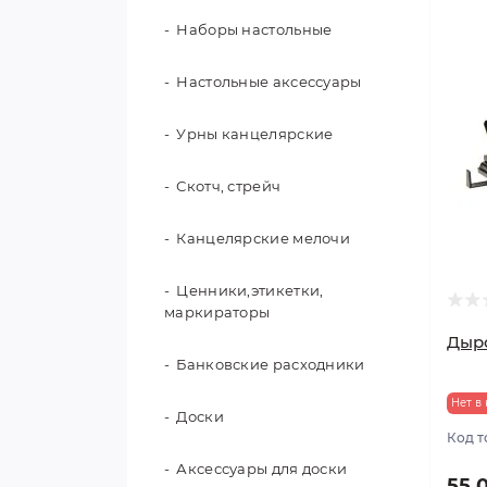
школьные
Наборы настольные
Клей с блестками, глиттер
Подставки для книг
Настольные аксессуары
Счетный и обучающий
материал
Урны канцелярские
Папки для чертежа,
Скотч, стрейч
дипломные, курсовые
Канцелярские мелочи
Глобусы
Ценники,этикетки,
маркираторы
Дыро
Банковские расходники
Нет в
Доски
Код т
Аксессуары для доски
55.