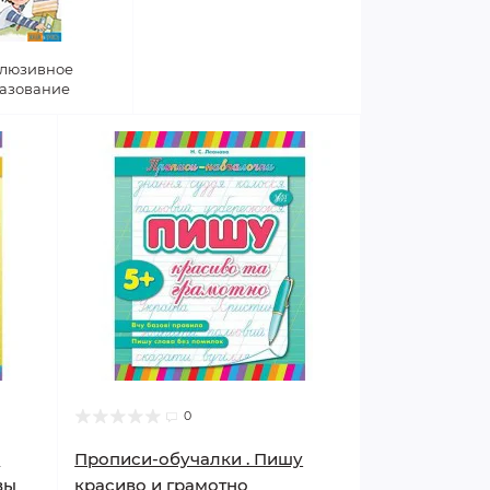
люзивное
азование
0
у
Прописи-обучалки . Пишу
вы
красиво и грамотно