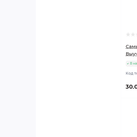
Сам
Выуч
В н
Код т
30.