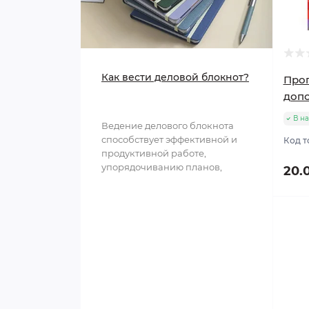
Как вести деловой блокнот?
Проп
доп
В н
Ведение делового блокнота
способствует эффективной и
Код т
продуктивной работе,
упорядочиванию планов,
20.
структурированию
информации и обл..