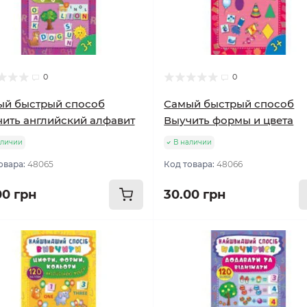
0
0
ый быстрый способ
Самый быстрый способ
ить английский алфавит
Выучить формы и цвета
аличии
В наличии
овара:
48065
Код товара:
48066
00 грн
30.00 грн