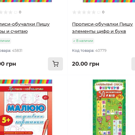
0
0
писи-обучалки Пишу
Прописи-обучалки Пишу
ы и считаю
элементы цифр и букв
аличии
В наличии
овара:
45831
Код товара:
40779
00 грн
20.00 грн