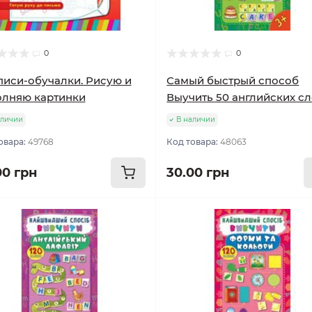
0
0
иси-обучалки. Рисую и
Самый быстрый способ
олняю картинки
Выучить 50 английских с
аличии
В наличии
овара:
49768
Код товара:
48063
00 грн
30.00 грн