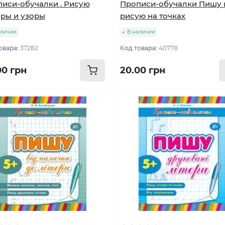
иси-обучалки . Рисую
Прописи-обучалки Пишу 
ры и узоры
рисую на точках
аличии
В наличии
овара:
37282
Код товара:
40778
00 грн
20.00 грн