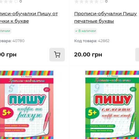
0
0
иси-обучалки Пишу от
Прописи-обучалки Пишу
чки к букве
печатные буквы
аличии
В наличии
овара:
40780
Код товара:
42862
00 грн
20.00 грн