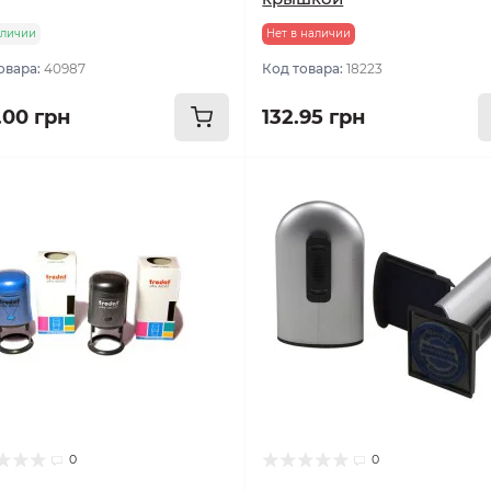
аличии
Нет в наличии
овара:
40987
Код товара:
18223
.00 грн
132.95 грн
0
0