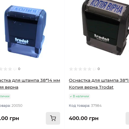
0
0
стка для штампа 38*14 мм
Оснастка для штампа 38*
я верна
Копия верна Trodat
аличии
В наличии
овара:
20050
Код товара:
37984
.00 грн
400.00 грн