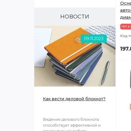
Осна
Игрушки-антистресс
авто
НОВОСТИ
диам
Светящиеся игрушки
Нет в
Мыльные пузыри
Код т
09.11.2023
197
Как вести деловой блокнот?
Ведение делового блокнота
способствует эффективной и