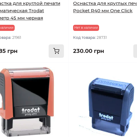
стка для круглой печати
Оснастка для круглых печ
матическая Trodat
Pocket R40 мм One Click
етр 45 мм черная
 наличии
Нет в наличии
овара:
21961
Код товара:
28731
.85 грн
230.00 грн