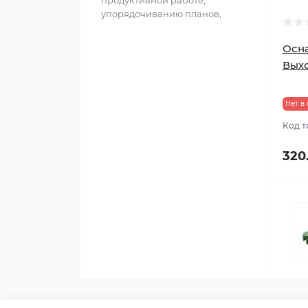
продуктивной работе,
упорядочиванию планов,
структурированию
информации и обл..
Осна
Выхо
Нет в
Код т
320