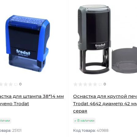
0
0
стка для штампа 38*14 мм
Оснастка для круглой печ
чено Trodat
Trodat 4642 диаметр 42 м
серая
аличии
В наличии
овара:
25101
Код товара:
40988