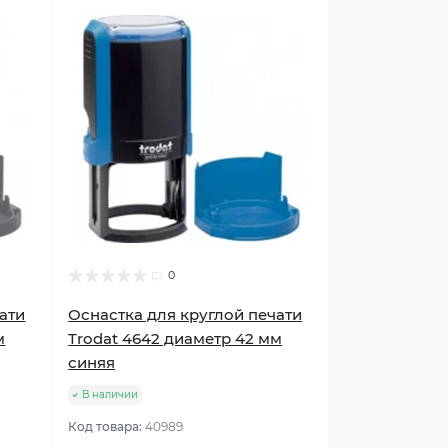
0
ати
Оснастка для круглой печати
м
Trodat 4642 диаметр 42 мм
синяя
В наличии
Код товара:
40989