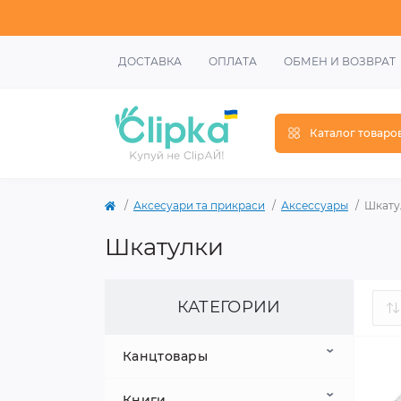
ДОСТАВКА
ОПЛАТА
ОБМЕН И ВОЗВРАТ
Каталог товаро
Аксесуари та прикраси
Аксессуары
Шкату
Шкатулки
КАТЕГОРИИ
Канцтовары
Книги
Школьные