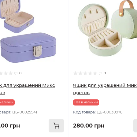
0
0
к для украшений Микс
Ящик для украшений Мик
ов
цветов
 наличии
Нет в наличии
овара:
ЦБ-00025941
Код товара:
ЦБ-00030978
.00 грн
280.00 грн