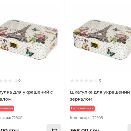
0
0
улка для украшений с
Шкатулка для украшений
калом
зеркалом
 наличии
Нет в наличии
овара:
72908
Код товара:
72905
.00 грн
368.00 грн