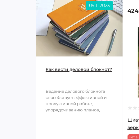
09.11.2023
424
Как вести деловой блокнот?
Ведение делового блокнота
способствует эффективной и
продуктивной работе,
упорядочиванию планов,
структурированию
Шкат
информации и обл..
зер
Нет в