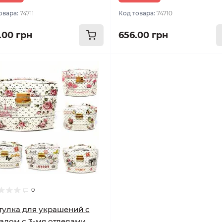
овара:
74711
Код товара:
74710
.00 грн
656.00 грн
0
улка для украшений с
алом с 3-мя отделами