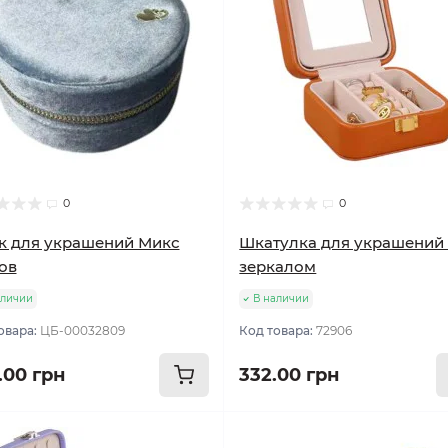
0
0
к для украшений Микс
Шкатулка для украшений
ов
зеркалом
аличии
В наличии
овара:
ЦБ-00032809
Код товара:
72906
.00 грн
332.00 грн