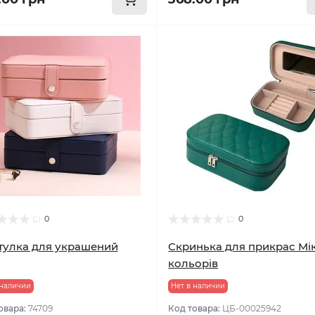
0
0
улка для украшений
Скринька для прикрас Мі
кольорів
 наличии
Нет в наличии
овара:
74709
Код товара:
ЦБ-00025942