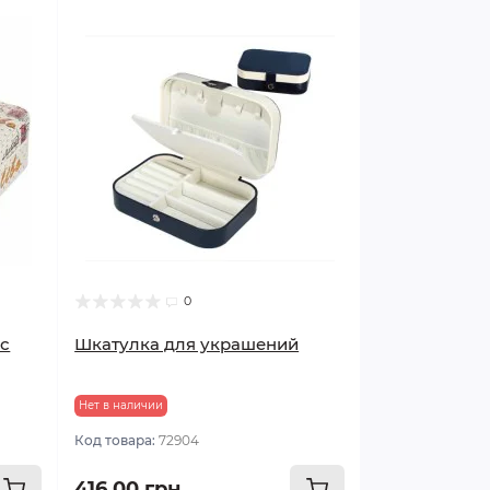
0
 с
Шкатулка для украшений
Нет в наличии
Код товара:
72904
416.00 грн