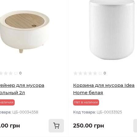
0
0
ейнер для мусора
Корзина для мусора Idea
ольный 2л
Home белая
 наличии
Нет в наличии
овара:
ЦБ-00034558
Код товара:
ЦБ-00033925
.00 грн
250.00 грн