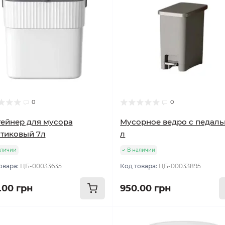
0
0
ейнер для мусора
Мусорное ведро с педаль
тиковый 7л
л
аличии
В наличии
овара:
ЦБ-00033635
Код товара:
ЦБ-00033895
.00 грн
950.00 грн