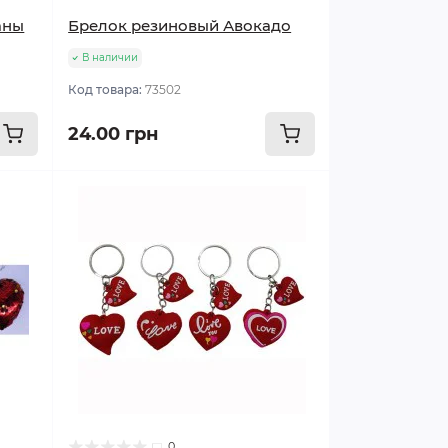
аны
Брелок резиновый Авокадо
В наличии
Код товара:
73502
24.00 грн
0