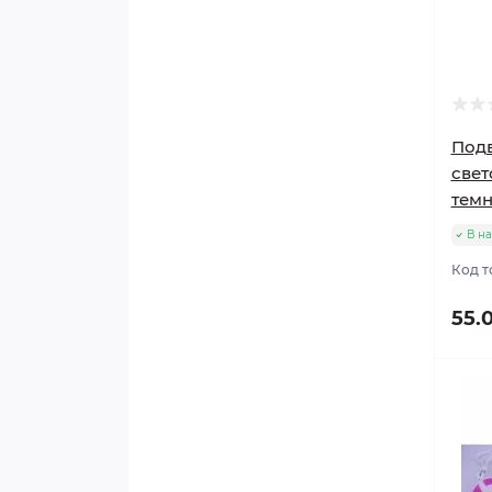
Подв
свет
темн
В н
Код т
55.