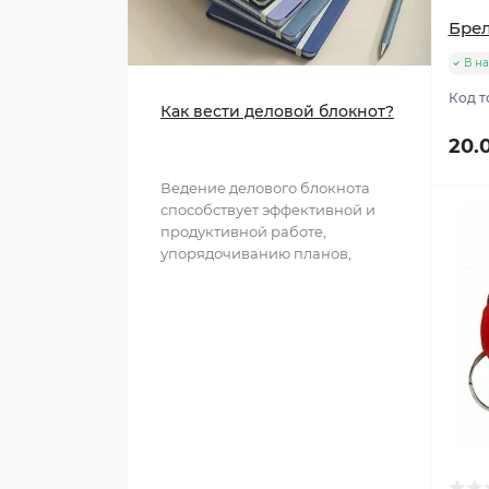
Папки адресные
Брел
Предметы сервировки
Бейджи
Светящиеся игрушки
Портфели для документов
В н
Мусорные контейнеры
Увеличительные стекла
Мыльные пузыри
Код т
Как вести деловой блокнот?
Ламинирование,
20.
брошюровка
Ведение делового блокнота
способствует эффективной и
продуктивной работе,
упорядочиванию планов,
структурированию
информации и обл..