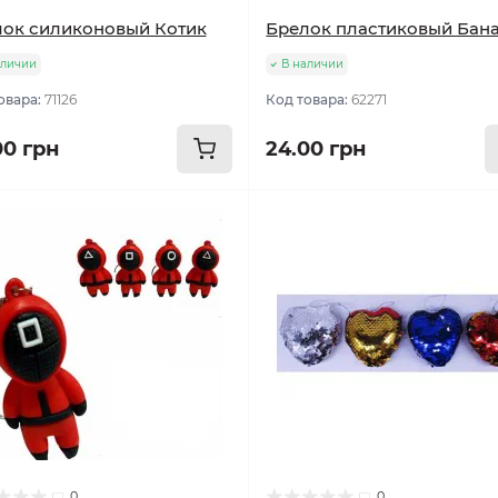
ок силиконовый Котик
Брелок пластиковый Бан
аличии
В наличии
овара:
71126
Код товара:
62271
00 грн
24.00 грн
0
0