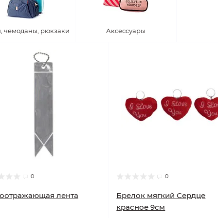
, чемоданы, рюкзаки
Аксессуары
0
0
тоотражающая лента
Брелок мягкий Сердце
красное 9см