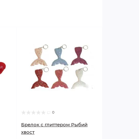
0
Брелок с глиттером Рыбий
хвост