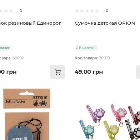
0
0
ок резиновый Единорог
Сумочка детская ORION
аличии
В наличии
овара:
66092
Код товара:
70979
00 грн
49.00 грн