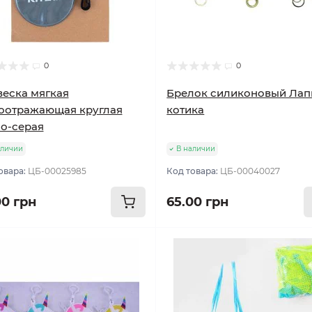
0
0
еска мягкая
Брелок силиконовый Лап
оотражающая круглая
котика
о-серая
аличии
В наличии
овара:
ЦБ-00025985
Код товара:
ЦБ-00040027
00 грн
65.00 грн