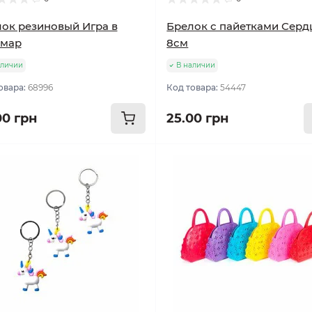
ок резиновый Игра в
Брелок с пайетками Серд
ьмар
8см
аличии
В наличии
овара:
68996
Код товара:
54447
00 грн
25.00 грн