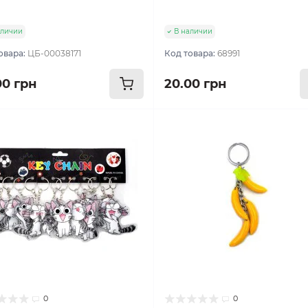
аличии
В наличии
овара:
ЦБ-00038171
Код товара:
68991
00 грн
20.00 грн
0
0