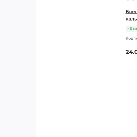
Брел
кал
В н
Код т
24.