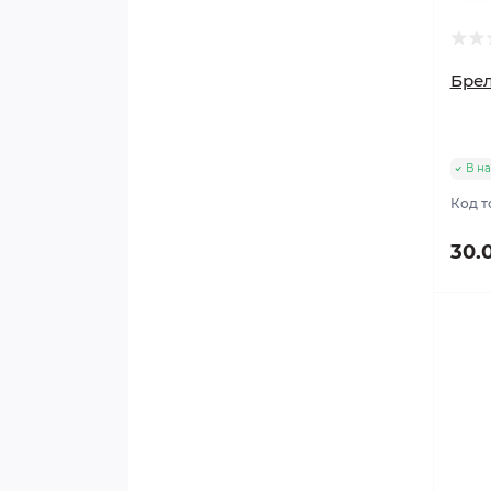
Брел
В н
Код т
30.