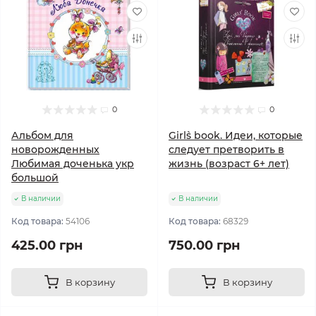
0
0
Альбом для
Girl`s book. Идеи, которые
новорожденных
следует претворить в
Любимая доченька укр
жизнь (возраст 6+ лет)
большой
В наличии
В наличии
Код товара:
54106
Код товара:
68329
425.00 грн
750.00 грн
В корзину
В корзину