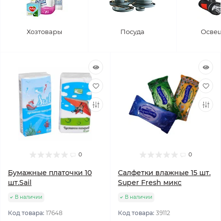
Хозтовары
Посуда
Осве
0
0
Бумажные платочки 10
Салфетки влажные 15 шт.
шт.Sail
Super Fresh микс
В наличии
В наличии
Код товара:
17648
Код товара:
39112