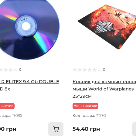
0
0
R ELITEX 9.4 Gb DOUBLE
Коврик для компьютерно
D 8х
мыши World of Warplanes
25*29см
 наличии
Нет в наличии
овара:
19095
Код товара:
71290
00 грн
54.40 грн