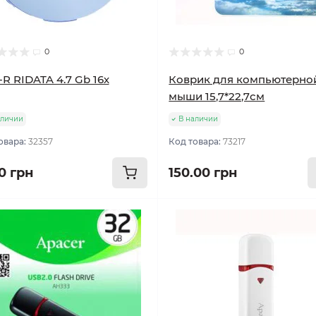
0
0
R RIDATA 4.7 Gb 16х
Коврик для компьютерно
мыши 15,7*22,7см
аличии
В наличии
овара:
32357
Код товара:
73217
0 грн
150.00 грн