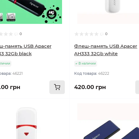
0
0
-память USB Apacer
Флеш-память USB Apacer
3 32Gb black
AH333 32Gb white
аличии
В наличии
овара:
46221
Код товара:
46222
.00 грн
420.00 грн