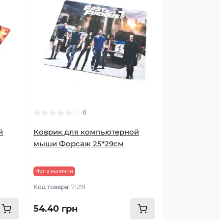
0
й
Коврик для компьютерной
мыши Форсаж 25*29см
Нет в наличии
Код товара:
71291
54.40 грн