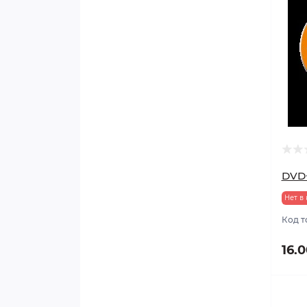
DVD+
Нет в
Код т
16.