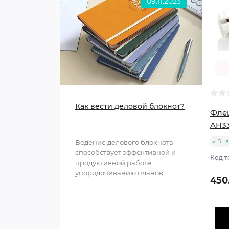
09.11.2023
Формы для выпечки
Чайники для плиты
Предметы сервировки
Мусорные контейнеры
Как вести деловой блокнот?
Флеш
AH33
Ведение делового блокнота
В н
способствует эффективной и
Код т
продуктивной работе,
упорядочиванию планов,
450
структурированию
информации и обл..