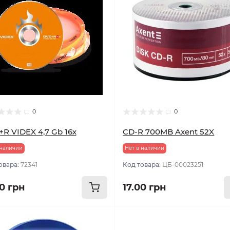
0
0
R VIDEX 4,7 Gb 16х
CD-R 700MB Axent 52X
 наличии
Нет в наличии
овара:
72341
Код товара:
ЦБ-00023251
00 грн
17.00 грн