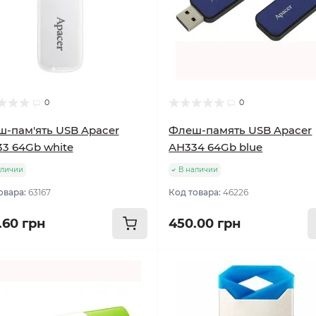
0
0
-пам'ять USB Apacer
Флеш-память USB Apacer
3 64Gb white
AH334 64Gb blue
аличии
В наличии
овара:
63167
Код товара:
46226
.60 грн
450.00 грн