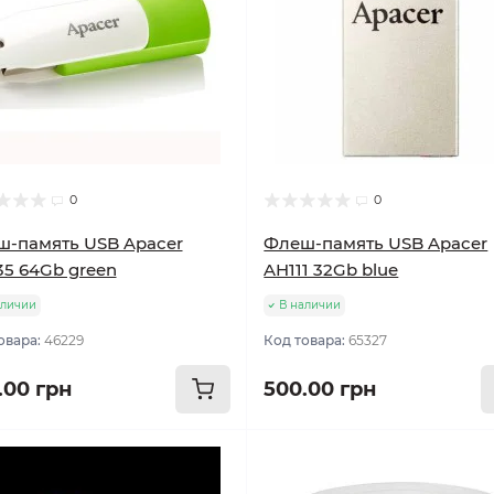
0
0
-память USB Apacer
Флеш-память USB Apacer
5 64Gb green
AH111 32Gb blue
аличии
В наличии
овара:
46229
Код товара:
65327
.00 грн
500.00 грн