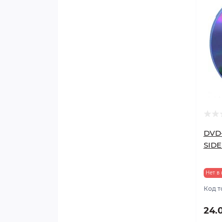
DVD-
SIDE
Нет в
Код т
24.