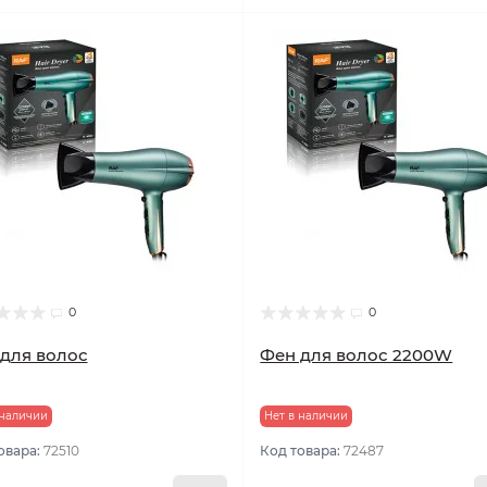
0
0
для волос
Фен для волос 2200W
 наличии
Нет в наличии
овара:
72510
Код товара:
72487