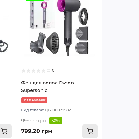
0
Фен для волос Dyson
Supersonic
Нет в наличии
Код товара:
ЦБ-00027982
999.00 грн
-20%
799.20 грн