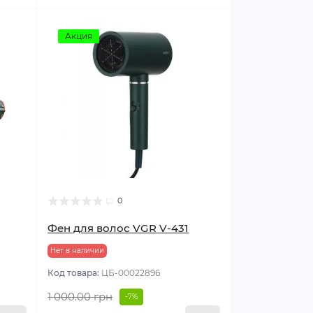
Акция
0
Фен для волос VGR V-431
Нет в наличии
Код товара:
ЦБ-00022896
1 000.00 грн
-7%