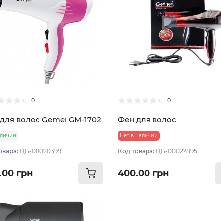
0
0
для волос Gemei GM-1702
Фен для волос
аличии
Нет в наличии
овара:
ЦБ-00020399
Код товара:
ЦБ-00022895
.00 грн
400.00 грн