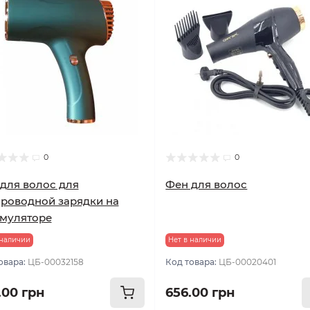
0
0
для волос для
Фен для волос
роводной зарядки на
муляторе
 наличии
Нет в наличии
овара:
ЦБ-00032158
Код товара:
ЦБ-00020401
.00 грн
656.00 грн