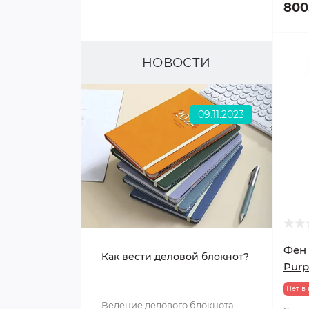
800
Кастрюли, ковши
Заварочные чайники
НОВОСТИ
Сковороды
Посуда для хранения
09.11.2023
Формы для выпечки
Чайники для плиты
Предметы сервировки
Мусорные контейнеры
Фен 
Как вести деловой блокнот?
Purp
Нет в
Ведение делового блокнота