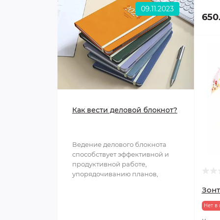
09.11.2023
650
Как вести деловой блокнот?
Ведение делового блокнота
способствует эффективной и
продуктивной работе,
упорядочиванию планов,
структурированию
Зонт
информации и обл..
Нет в