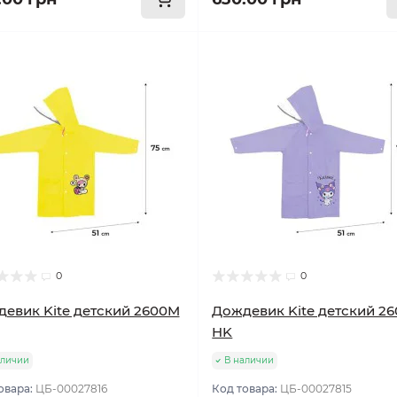
0
0
евик Kite детский 2600M
Дождевик Kite детский 2
HK
аличии
В наличии
овара:
ЦБ-00027816
Код товара:
ЦБ-00027815