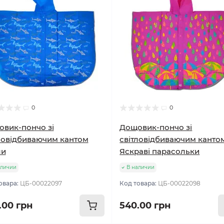
0
0
вик-пончо зі
Дощовик-пончо зі
ловідбиваючим кантом
світловідбиваючим канто
ли
Яскраві парасольки
аличии
В наличии
овара:
ЦБ-00022097
Код товара:
ЦБ-00022098
.00 грн
540.00 грн