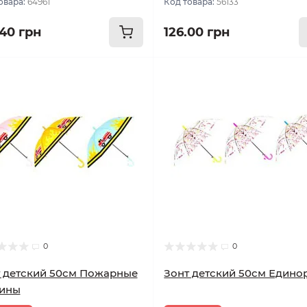
овара:
64961
Код товара:
56133
.40 грн
126.00 грн
0
0
 детский 50см Пожарные
Зонт детский 50см Едино
ины