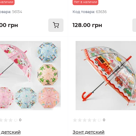
 наличии
Нет в наличии
овара:
56134
Код товара:
63636
.00 грн
128.00 грн
0
0
 детский
Зонт детский