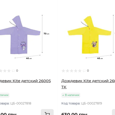
0
0
евик Kite детский 2600S
Дождевик Kite детский 2
TK
аличии
В наличии
овара:
ЦБ-00027818
Код товара:
ЦБ-00027819
.00 грн
630.00 грн