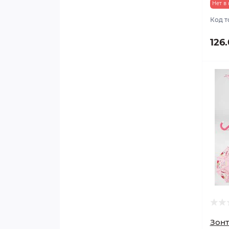
Нет в
Код т
126
Зонт