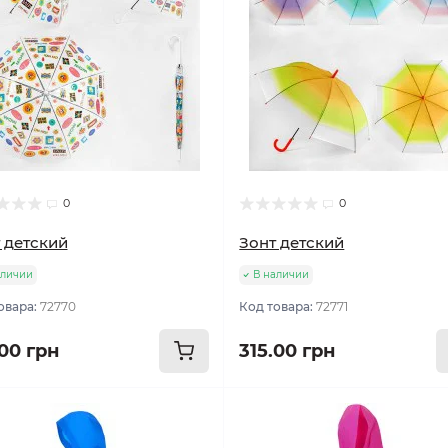
0
0
 детский
Зонт детский
аличии
В наличии
овара:
72770
Код товара:
72771
.00 грн
315.00 грн