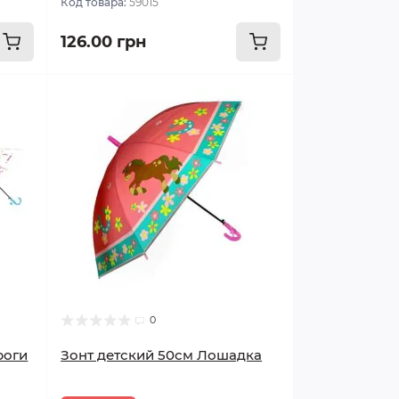
Код товара:
59015
126.00 грн
0
роги
Зонт детский 50см Лошадка