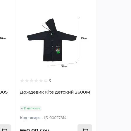
0
600S
Дождевик Kite детский 2600M
В наличии
Код товара:
ЦБ-00027814
650.00 грн