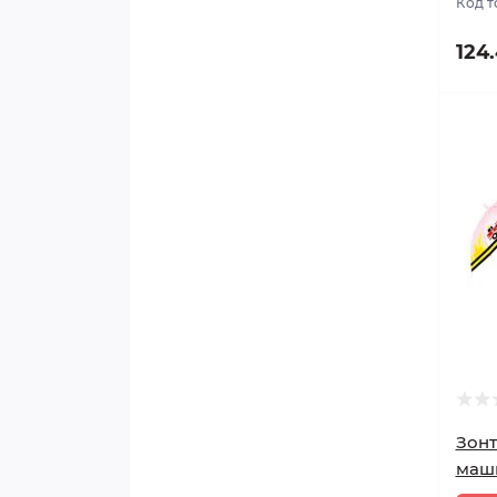
Код т
124
Зонт
маш