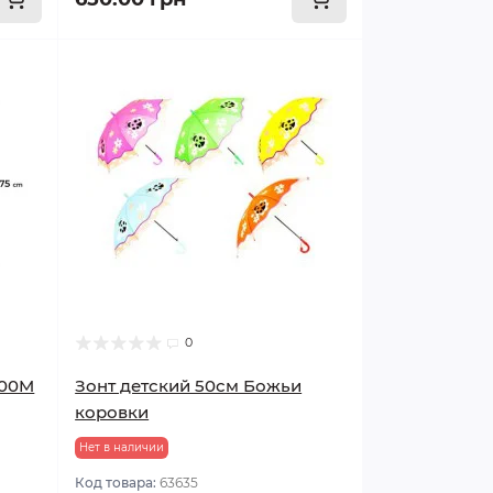
0
600M
Зонт детский 50см Божьи
коровки
Нет в наличии
Код товара:
63635